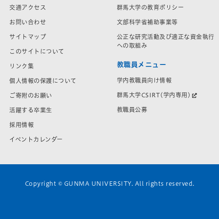
交通アクセス
群馬大学の教育ポリシー
お問い合わせ
文部科学省補助事業等
サイトマップ
公正な研究活動及び適正な資金執行
への取組み
このサイトについて
教職員メニュー
リンク集
学内教職員向け情報
個人情報の保護について
群馬大学CSIRT(学内専用)
ご寄附のお願い
教職員公募
活躍する卒業生
採用情報
イベントカレンダー
Copyright © GUNMA UNIVERSITY. All rights reserved.