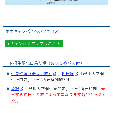
桐生キャンパスへのアクセス
キャンパスマップはこちら
ＪＲ桐生駅北口乗り場（
おりひめバス
）
中央幹線（群大系統）
、
梅田線
「群馬大学桐
生正門前」下車(所要時間約7分)
菱線
「群馬大学桐生東門前」下車(所要時間：
乗
車する曜日・系統によって異なります(約7分～20
分)
)