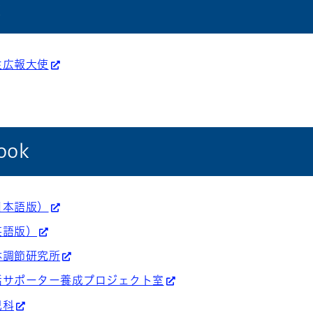
k
生広報大使
ook
日本語版）
英語版）
体調節研究所
話サポーター養成プロジェクト室
児科