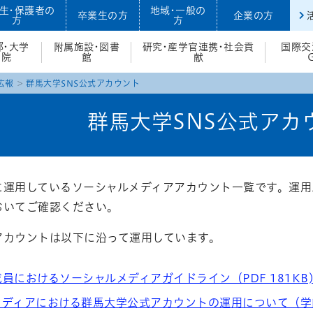
生・保護者の
地域・一般の
卒業生の方
企業の方
方
方
部・大学
附属施設・図書
研究・産学官連携・社会貢
国際交
院
館
献
広報
群馬大学SNS公式アカウント
群馬大学SNS公式アカ
に運用しているソーシャルメディアアカウント一覧です。運用
おいてご確認ください。
アカウントは以下に沿って運用しています。
員におけるソーシャルメディアガイドライン（PDF 181KB
メディアにおける群馬大学公式アカウントの運用について（学