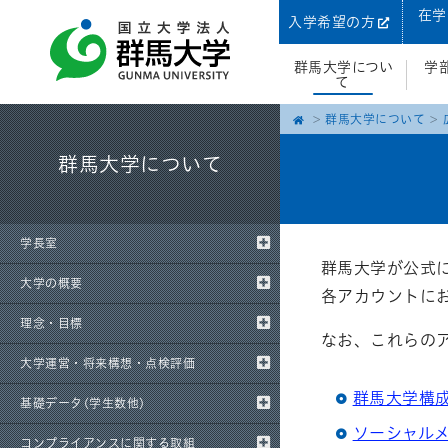
在学
入学希望の方
群馬大学につい
学
て
群馬大学について
群馬大学について
学長室
群馬大学が公式
大学の概要
各アカウントに
理念・目標
なお、これらの
大学運営・将来構想・点検評価
群馬大学構成
基礎データ(学生数他)
ソーシャル
コンプライアンスに関する取組