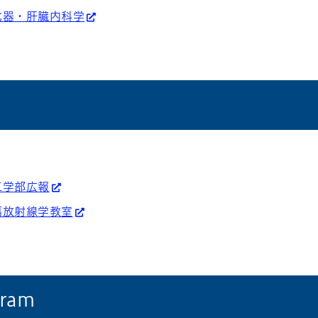
化器・肝臓内科学
工学部広報
瘍放射線学教室
gram