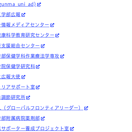
nma_uni_ad)
工学部広報
合情報メディアセンター
健康科学教育研究センター
康支援総合センター
学部保健学科作業療法学専攻
学院保健学研究科
生広報大使
ャリアサポート室
体調節研究所
L（グローバルフロンティアリーダー）
学部附属病院薬剤部
話サポーター養成プロジェクト室