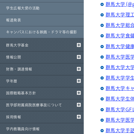
群馬大学(@gu
学生広報大使の活動
群馬大学理
報道発表
群馬大学総
キャンパスにおける映画・ドラマ等の撮影
群馬大学食
群馬大学基金
群馬大学健
群馬大学医
情報公開
群馬大学大
財務・調達情報
群馬大学学
学年暦
群馬大学キ
国際戦略基本方針
群馬大学生
医学部附属病院医療事故について
群馬大学GF
採用情報
群馬大学医
学内教職員向け情報
群馬大学手