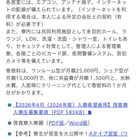
各居室には、エアコン、アンテナ端子、インターネッ
トの配線が備えられています。（インターネットを利
用する場合は、本人による所定の会社との契約（有
料）が必要です）
また、寮内には共同利用施設として多目的ホール、ラ
ウンジ、LDK、洗濯・洗面・シャワー室、トイレもあ
り、セキュリティ対策として、管理人による管理業
務、各階ごとのICカード扉、夜間警備システム、防犯
カメラ等を備えています。
寄宿料は、ワンルーム型が月額25,000円、シェア型が
月額15,000円で、他に共益費が月額１,500円と、光熱
水費、入居時にクリーニング代として寄宿料の１か月
分がかかります。
【2026年4月（2026年度）入寮希望者用】啓真寮
入寮生募集要項（PDF 583KB）
啓真寮入寮願（
PDF版
／
Word版
）
【参考】寮生が居室を大公開中！
Aタイプ居室（ワ