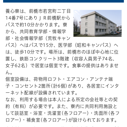
養心寮は、前橋市若宮町二丁目
14番7号にありＪＲ前橋駅から
バスで約10分かかります。寮
から、共同教育学部・情報学
部・社会情報学部（荒牧キャン
パス）へはバスで15分、医学部（昭和キャンパス）へ
は、徒歩10分です。場所は、前橋市のほぼ中心地に位
置し、鉄筋コンクリート3階建（収容人員男子74名、
女子62名）で居室は個室です。食事の提供はありませ
ん。
個室設備は、荷物用ロフト・エアコン・アンテナ端
子・コンセント2箇所(計6個)があり、各居室にインタ
ーネット配線が設備されています。
なお、利用する場合は本人による所定の会社等との契
約（有料）が必要です。また、寮内に共同利用施設と
して談話室・浴室・洗濯室(各フロアー)・洗面所(各フ
ロアー)・補食室(各フロアー)が設けられております。