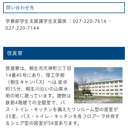
問い合わせ先
学務部学生支援課学生支援係 ：027-220-7614 ・
027-220-7144
啓真寮
啓真寮は、桐生市天神町三丁目
14番45号にあり、理工学部
（桐生キャンパス）へは 徒歩
約15分、桐生川沿いの山紫水
明の地に建っています。建物は
鉄筋4階建ての全個室で、バ
ス・トイレ・キッチンを備えたワンルーム型の居室が
35室、バス・トイレ・キッチンを各フロアーで共有す
るシェア型の居室が54室あります。