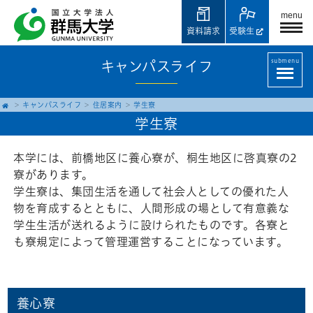
menu
資料請求
受験生
submenu
キャンパスライフ
キャンパスライフ
住居案内
学生寮
学生寮
本学には、前橋地区に養心寮が、桐生地区に啓真寮の2
寮があります。
学生寮は、集団生活を通して社会人としての優れた人
物を育成するとともに、人間形成の場として有意義な
学生生活が送れるように設けられたものです。各寮と
も寮規定によって管理運営することになっています。
養心寮