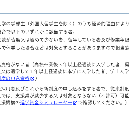
入学の学部生（外国人留学生を除く）のうち経済的理由によ
場合で以下のいずれかに該当する者。
位数が皆無又は極めて少ない者、留年している者及び修業年
等で休学した場合などは対象とすることがありますので担当
込資格がない者（高校卒業後３年以上経過後に入学した者、
業又は退学して１年以上経過後に本学に入学した者、学士入
制度の申込資格
）
金採用者及びこれから新制度の申し込みをする者で、従来制
度では、支援額が減少する又は対象とならない（不許可）可
支援機構の
進学資金シミュレーター
で確認してください。