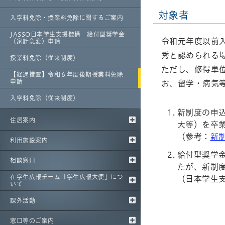
対象者
入学料免除・授業料免除に関するご案内
JASSO日本学生支援機構 給付型奨学金
令和元年度以前
（家計急変）申請
秀と認められる
授業料免除（従来制度）
ただし、修得単
【経過措置】令和６年度後期授業料免除
申請
お、留学・病気
入学料免除（従来制度）
新制度の申
住居案内
大等）を卒
（参考：
新
利用施設案内
給付型奨学
相談窓口
たが、新制
在学生広報チーム「学生広報大使」につ
（日本学生
いて
課外活動
窓口等のご案内