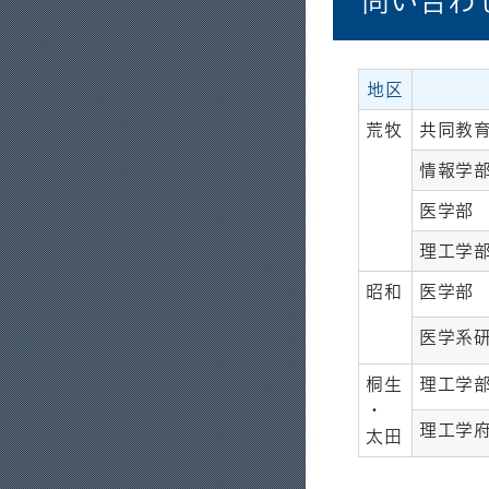
問い合わ
地区
荒牧
共同教
情報学
医学部
理工学
昭和
医学部
医学系
桐生
理工学
・
理工学
太田