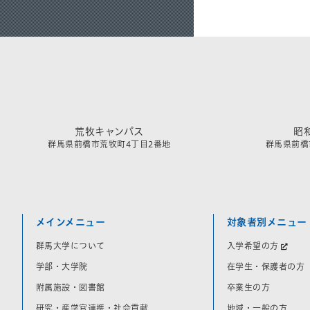
荒牧キャンパス
昭
群馬県前橋市荒牧町4丁目2番地
群馬県前橋市
メインメニュー
対象者別メニュー
群馬大学について
入学希望の方
学部・大学院
在学生・保護者の方
附属施設・図書館
卒業生の方
研究・産学官連携・社会貢献
地域・一般の方