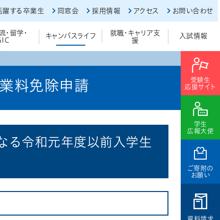
活躍する卒業生
同窓会
採用情報
アクセス
お問い合わせ
流・留学・
就職・キャリア支
キャンパスライフ
入試情報
GIC
援
請
受験生
業料免除申請
応援サイト
学生
広報大使
なる令和元年度以前入学生
ご寄附の
お願い
資料請求