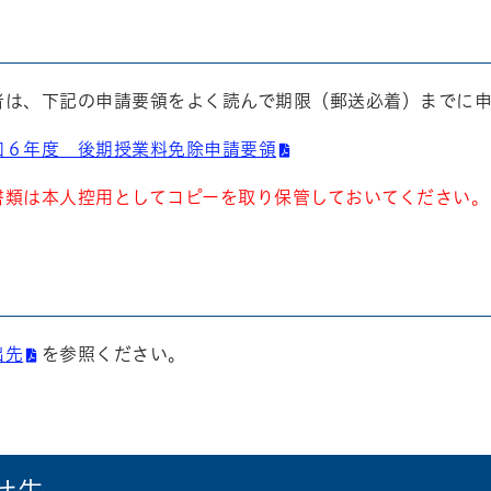
者は、下記の申請要領をよく読んで
期限（郵送必着）までに
和６年度 後期授業料免除申請要領
書類は本人控用としてコピーを取り保管しておいてください。
出先
を参照ください。