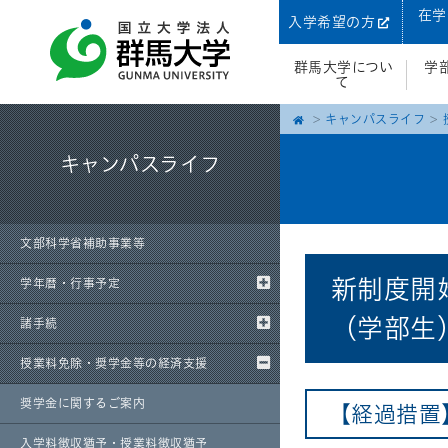
在学
入学希望の方
群馬大学につい
学
て
キャンパスライフ
キャンパスライフ
文部科学省補助事業等
新制度開
学年暦・行事予定
（学部生
諸手続
授業料免除・奨学金等の経済支援
奨学金に関するご案内
【経過措置
入学料徴収猶予・授業料徴収猶予