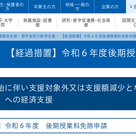
生・保護者の
地域・一般の
卒業生の方
企業の方
方
方
部・大学
附属施設・図書
研究・産学官連携・社会貢
国際交
院
館
献
授業料免除・奨学金等の経済支援
【経過措置】令和６年度後期授業料免除申
【経過措置】令和６年度後期授
始に伴い支援対象外又は支援額減少と
）への経済支援
】令和６年度 後期授業料免除申請