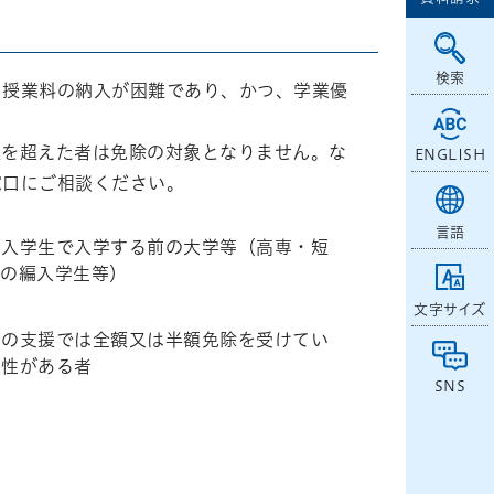
検索
り授業料の納入が困難であり、かつ、学業優
限を超えた者は免除の対象となりません。な
ENGLISH
窓口にご相談ください。
言語
編入学生で入学する前の大学等（高専・短
学の編入学生等）
文字サイズ
度の支援では全額又は半額免除を受けてい
能性がある者
SNS
）