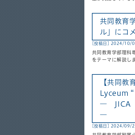
共同教育学
ル」にコ
[投稿日] 2024/10/
共同教育学部理科
をテーマに解説しま
【共同教育
Lyceum “
― JIC
―
[投稿日] 2024/09/2
共同教育学部附属小