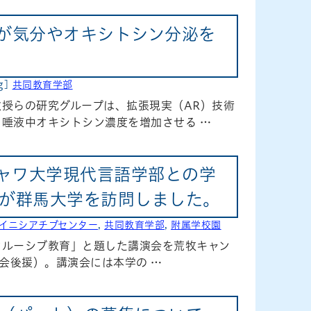
が気分やオキシトシン分泌を
g]
共同教育学部
授らの研究グループは、拡張現実（AR）技術
唾液中オキシトシン濃度を増加させる …
シャワ大学現代言語学部との学
が群馬大学を訪問しました。
イニシアチブセンター
,
共同教育学部
,
附属学校園
ンクルーシブ教育」と題した講演会を荒牧キャン
会後援）。講演会には本学の …