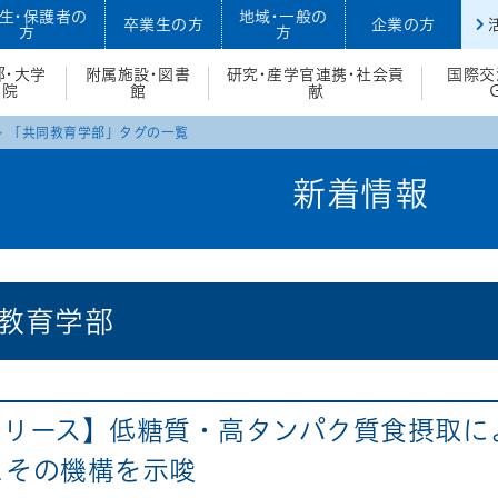
生・保護者の
地域・一般の
卒業生の方
企業の方
方
方
部・大学
附属施設・図書
研究・産学官連携・社会貢
国際交
院
館
献
「共同教育学部」タグの一覧
新着情報
教育学部
リリース】低糖質・高タンパク質食摂取に
とその機構を示唆