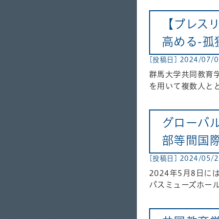
【プレス
⾼める-孤
[投稿日] 2024/07/
群⾺⼤学共同教育
を⽤いて複数⼈と
グローバ
部等間国
[投稿日] 2024/05/
2024年5月8日
パスミューズホール