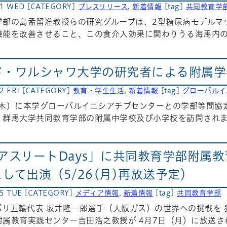
21 WED
[CATEGORY]
プレスリリース
,
新着情報
[tag]
共同教育学
学部の島孟留准教授らの研究グループは、2型糖尿病モデルマ
機能を改善させること、この食介入効果に関わりうる海馬内の分
ド・ワルシャワ大学の研究者による附属学
2 FRI
[CATEGORY]
教育・学生生活
,
新着情報
[tag]
グローバルイ
日（木）に本学グローバルイニシアチブセンターとの学部等間
、群馬大学共同教育学部の附属中学校及び小学校を訪問されま
S「アスリートDays」に共同教育学部附
して出演（5/26(月)再放送予定）
15 TUE
[CATEGORY]
メディア情報
,
新着情報
[tag]
共同教育学部
パリ五輪代表 坂井隆一郎選手（大阪ガス）の世界への挑戦を
属教育実践センター吉田浩之教授が 4月7日（月）に放送された