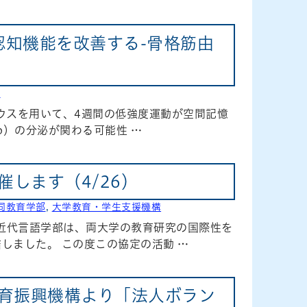
認知機能を改善する-骨格筋由
部
ウスを用いて、4週間の低強度運動が空間記憶
3p）の分泌が関わる可能性 …
します（4/26）
同教育学部
,
大学教育・学生支援機構
学近代言語学部は、両大学の教育研究の国際性を
しました。 この度この協定の活動 …
教育振興機構より「法人ボラン