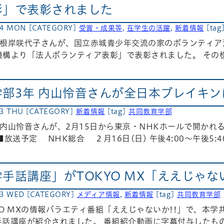
彰」で表彰されました
24 MON
[CATEGORY]
受賞・成果等
,
在学生の活躍
,
新着情報
[tag
生根岸咲代子さんが、国立赤城青少年交流の家のボランティア
構より「法人ボランティア表彰」で表彰されました。 その様子
学部3年 内山怜音さんが全日本ブレイキ
13 THU
[CATEGORY]
新着情報
[tag]
共同教育学部
内山怜音さんが、2月15日から東京・NHKホールで開かれ
放送予定 NHK総合 ２月16日(日) 午後4:00〜午後5:4
手話講座」がTOKYO MX「ええじゃな
23 WED
[CATEGORY]
メディア情報
,
新着情報
[tag]
共同教育学部
KYO MXの情報バラエティ番組「ええじゃないか!!」で、
手話講座が紹介されました。 番組紹介動画に字幕付与したも