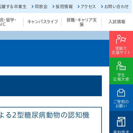
活躍する卒業生
同窓会
採用情報
アクセス
お問い合わせ
流・留学・
就職・キャリア支
キャンパスライフ
入試情報
GIC
援
受験生
応援サイト
学生
広報大使
ご寄附の
お願い
よる2型糖尿病動物の認知機
資料請求