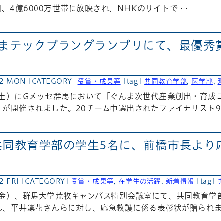
国、4億6000万世帯に放映され、NHKのサイトで …
んまテックプラングランプリにて、最優秀
22 MON
[CATEGORY]
受賞・成果等
[tag]
共同教育学部
,
医学部
,
日（土）にGメッセ群馬において「ぐんま次世代産業創出・育
が開催されました。20チーム中選出されたファイナリスト9
共同教育学部の学生5名に、前橋市長より
2 FRI
[CATEGORY]
受賞・成果等
,
在学生の活躍
,
新着情報
[tag]
日（金）、群馬大学荒牧キャンパス特別会議室にて、共同教育
ん、平井凜花さんらに対し、応急救護に係る表彰状が贈