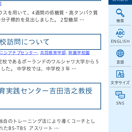
部
ウスを用いて、4週間の低糖質・高タンパク質
子標的を見出しました。 2型糖尿 …
検索
校訪問について
ENGLISH
ニシアチブセンター
,
共同教育学部
,
附属学校園
協定校であるポーランドのワルシャワ大学から５
言語
した。 中学校では、中学校３年 …
文字サイズ
属教育実践センター吉田浩之教授
SNS
 独自のトレーニング法により導くコーチとし
BS-TBS アスリート …