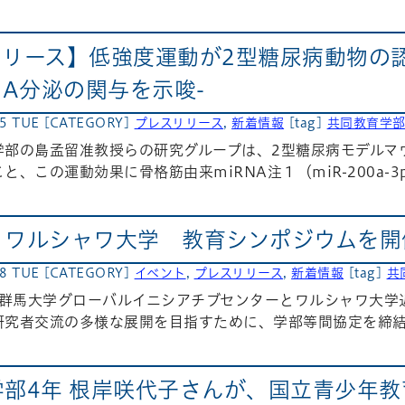
リリース】低強度運動が2型糖尿病動物の
NA分泌の関与を示唆-
15 TUE
[CATEGORY]
プレスリリース
,
新着情報
[tag]
共同教育学
学部の島孟留准教授らの研究グループは、2型糖尿病モデルマ
と、この運動効果に骨格筋由来miRNA注１（miR-200a-
ワルシャワ大学 教育シンポジウムを開催
08 TUE
[CATEGORY]
イベント
,
プレスリリース
,
新着情報
[tag]
共
）、群馬大学グローバルイニシアチブセンターとワルシャワ大
研究者交流の多様な展開を目指すために、学部等間協定を締結
学部4年 根岸咲代子さんが、国立青少年