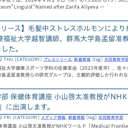
eum”Linguist”Named after Zarifa Aliyeva …
リリース】毛髪中ストレスホルモンにより
福祉大学越智講師、群馬大学島孟留准教
ました。
22 THU
[CATEGORY]
プレスリリース
,
新着情報
[tag]
共同教育学
祉大学健康スポーツ学科の佐藤茉由（2023年度卒）、佐々
の島孟留准教授らの研究グループは、主観的評価しか行われな
部 保健体育講座 小山啓太准教授がNHKワ
ers」に出演します。
2 FRI
[CATEGORY]
メディア情報
,
新着情報
[tag]
共同教育学部
講座 小山啓太准教授がNHKワールド「Medical Frontiers」