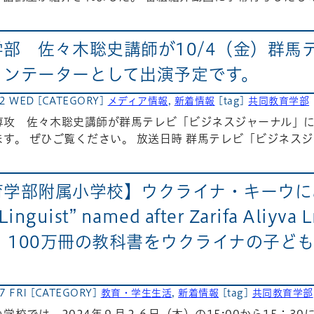
部 佐々木聡史講師が10/4（金）群馬
メンテーターとして出演予定です。
02 WED
[CATEGORY]
メディア情報
,
新着情報
[tag]
共同教育学部
専攻 佐々木聡史講師が群馬テレビ「ビジネスジャーナル」
す。 ぜひご覧ください。 放送日時 群馬テレビ「ビジネスジャ
学部附属小学校】ウクライナ・キーウにある 
Linguist” named after Zarifa A
A 100万冊の教科書をウクライナの子
7 FRI
[CATEGORY]
教育・学生生活
,
新着情報
[tag]
共同教育学部
学校では、2024年９月２６日（木）の15:00から15：3