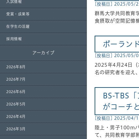
入試情報
[投稿日] 2025/05/
群馬大学共同教育
受賞・成果等
食摂取が空間記憶
在学生の活躍
採用情報
ポーラン
アーカイブ
[投稿日] 2025/05/0
2025年4月24
2026年8月
名の研究者を迎え
2026年7月
2026年6月
BS-TB
2026年5月
がコーチと
2026年4月
[投稿日] 2025/04/
陸上・男子100ｍ
2026年3月
て、共同教育学部附