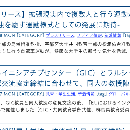
リリース】拡張現実内で複数⼈と⾏う運動
独を癒す運動様式としての発展に期待-
08 MON
[CATEGORY]
プレスリリース
,
メディア情報
,
新着情報
[ta
学部の島孟留准教授、宇都宮⼤学共同教育学部の松浦佑希准教
ともに⾏う⾃転⾞運動が、健康な⼤学⽣の抑うつ気分を低減、
ルイニシアチブセンター（GIC）とワル
際交流協定締結に合わせて、同大の教授陣
27 MON
[CATEGORY]
教育・学生生活
,
新着情報
[tag]
グローバル
には、GIC教員と同大教授の意見交換の後、「EUにおけるイ
で開催しました（GIC・共同教育学部共催、群馬県教育委員