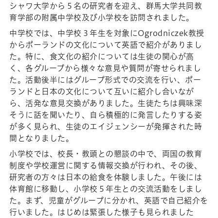
シャワ大学から５名の研究者を迎え、群馬大学共同教
育学部の附属中学校及び小学校を訪問されました。
中学校では、中学校３年生を対象にOgrodniczek教授
からポーランドの文化について英語で紹介がありまし
た。特に、食文化の紹介については生徒の関心が高
く、各グループから様々な意見や質問が寄せられまし
た。活動後半にはグループ形式での交流を行い、ポー
ランドと日本の文化について互いに紹介し合いなが
ら、活発な意見交換がありました。生徒たちは興味深
そうに話を聞いたり、自ら積極的に発言したりする姿
が多く見られ、生徒のエイジェンシーが発揮された時
間となりました。
小学校では、校長・教頭との懇談の中で、両国の教育
制度や学校運営に関する情報交換が行われ、その後、
研究者の方々は日本の給食を体験しました。午後には
体育館に移動し、小学校５年生との交流活動をしまし
た。まず、児童がグループに分かれ、英語で自己紹介を
行いました。はじめは緊張した様子も見られました