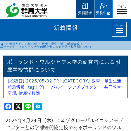
menu
資料請求
受験生
submenu
新着情報
大学からのお知らせ
教育・学生生活
|
新着情報
ポーランド・ワルシャワ大学の研究者による附属学校訪問について
ポーランド・ワルシャワ大学の研究者による附
属学校訪問について
[投稿日] 2025/05/02 FRI
[CATEGORY]
教育・学生生活
,
新着情報
[tag]
グローバルイニシアチブセンター
,
共同教育
学部
,
附属学校園
Facebook
X
Line
Hatena
2025年4月24日（木）に本学グローバルイニシアチブ
センターとの学部等間協定校であるポーランドのワル