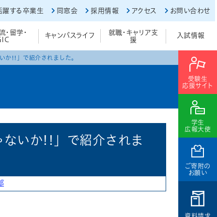
活躍する卒業生
同窓会
採用情報
アクセス
お問い合わせ
流・留学・
就職・キャリア支
キャンパスライフ
入試情報
GIC
援
いか!!」で紹介されました。
受験生
応援サイト
学生
広報大使
ゃないか!!」で紹介されま
ご寄附の
お願い
部
資料請求