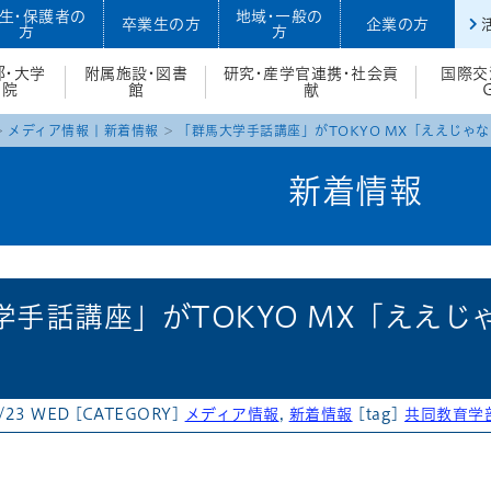
生・保護者の
地域・一般の
卒業生の方
企業の方
方
方
部・大学
附属施設・図書
研究・産学官連携・社会貢
国際交
院
館
献
メディア情報
|
新着情報
「群馬大学手話講座」がTOKYO MX「ええじゃな
新着情報
学手話講座」がTOKYO MX「ええじ
/23 WED
[CATEGORY]
メディア情報
,
新着情報
[tag]
共同教育学
atena