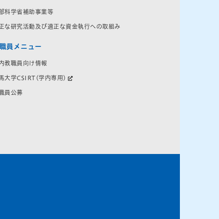
部科学省補助事業等
正な研究活動及び適正な資金執行への取組み
職員メニュー
内教職員向け情報
馬大学CSIRT(学内専用)
職員公募