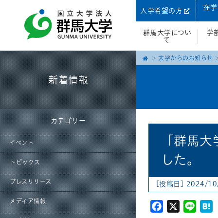
在学
入学希望の方
群馬大学につい
学
て
大学からのお知らせ
新着情報
カテゴリー
「群馬大
イベント
した。
トピックス
プレスリリース
[投稿日] 2024/10
メディア情報
Facebook
X
Line
H