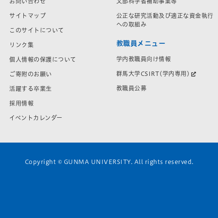
お問い合わせ
文部科学省補助事業等
サイトマップ
公正な研究活動及び適正な資金執行
への取組み
このサイトについて
教職員メニュー
リンク集
学内教職員向け情報
個人情報の保護について
群馬大学CSIRT(学内専用)
ご寄附のお願い
教職員公募
活躍する卒業生
採用情報
イベントカレンダー
Copyright © GUNMA UNIVERSITY. All rights reserved.