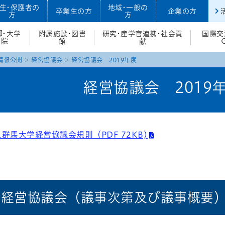
生・保護者の
地域・一般の
卒業生の方
企業の方
方
方
部・大学
附属施設・図書
研究・産学官連携・社会貢
国際交
院
館
献
情報公開
経営協議会
経営協議会 2019年度
経営協議会 2019
群馬大学経営協議会規則（PDF 72KB)
年度経営協議会（議事次第及び議事概要