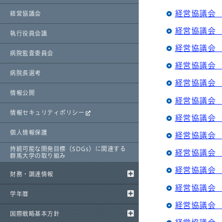
経営協議会 
経営協議会
経営協議会 
執行役員会議
経営協議会 
病院監査委員会
経営協議会 
病院長選考
経営協議会 
情報公開
経営協議会 
情報セキュリティポリシー
経営協議会 
個人情報保護
経営協議会 
持続可能な開発目標（SDGs）に関連する
経営協議会 
群馬大学の取り組み
経営協議会 
財務・調達情報
経営協議会 
学年暦
経営協議会 
国際戦略基本方針