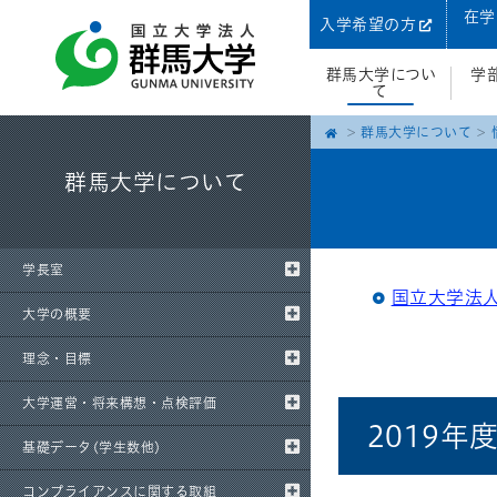
在学
入学希望の方
群馬大学につい
学
て
群馬大学について
群馬大学について
学長室
国立大学法人
大学の概要
理念・目標
大学運営・将来構想・点検評価
2019
基礎データ(学生数他)
コンプライアンスに関する取組