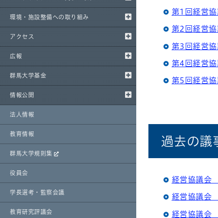
第1回経営協議
環境・施設整備への取り組み
第2回経営協議
アクセス
第3回経営協議
広報
第4回経営協議
群馬大学基金
第5回経営協議
情報公開
法人情報
教育情報
過去の議
群馬大学規則集
役員会
経営協議会 
学長選考・監察会議
経営協議会 
教育研究評議会
経営協議会 