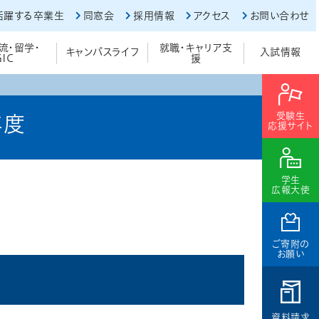
活躍する卒業生
同窓会
採用情報
アクセス
お問い合わせ
流・留学・
就職・キャリア支
キャンパスライフ
入試情報
GIC
援
受験生
年度
応援サイト
学生
広報大使
ご寄附の
お願い
）
資料請求