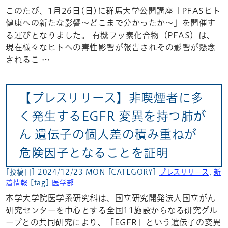
このたび、1月26日(日)に群馬大学公開講座「PFASヒト
健康への新たな影響～どこまで分かったか～」を開催す
る運びとなりました。 有機フッ素化合物（PFAS）は、
現在様々なヒトへの毒性影響が報告されその影響が懸念
されるこ …
【プレスリリース】非喫煙者に多
く発生するEGFR 変異を持つ肺が
ん 遺伝子の個人差の積み重ねが
危険因子となることを証明
[投稿日] 2024/12/23 MON
[CATEGORY]
プレスリリース
,
新
着情報
[tag]
医学部
本学大学院医学系研究科は、国立研究開発法人国立がん
研究センターを中心とする全国11施設からなる研究グル
ープとの共同研究により、「EGFR」という遺伝子の変異