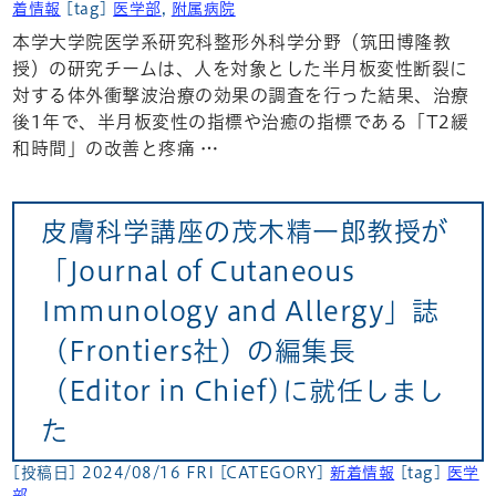
着情報
[tag]
医学部
,
附属病院
本学大学院医学系研究科整形外科学分野（筑田博隆教
授）の研究チームは、人を対象とした半月板変性断裂に
対する体外衝撃波治療の効果の調査を行った結果、治療
後1年で、半月板変性の指標や治癒の指標である「T2緩
和時間」の改善と疼痛 …
皮膚科学講座の茂木精一郎教授が
「Journal of Cutaneous
Immunology and Allergy」誌
（Frontiers社）の編集長
（Editor in Chief)に就任しまし
た
[投稿日] 2024/08/16 FRI
[CATEGORY]
新着情報
[tag]
医学
部