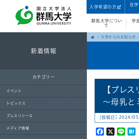
在学
入学希望の方
群馬大学につい
学
て
大学からのお知らせ
新着情報
カテゴリー
【プレス
イベント
～母乳と
トピックス
プレスリリース
[投稿日] 2024/05
メディア情報
Facebook
X
Line
H