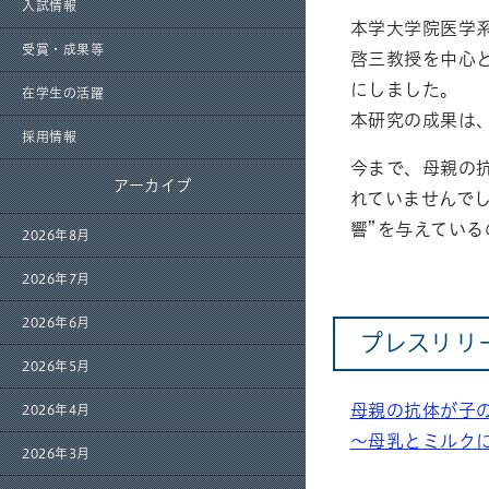
入試情報
本学大学院医学
受賞・成果等
啓三教授を中心
にしました。
在学生の活躍
本研究の成果は、20
採用情報
今まで、母親の
アーカイブ
れていませんでし
響”を与えてい
2026年8月
2026年7月
2026年6月
プレスリリ
2026年5月
母親の抗体が子
2026年4月
～母乳とミルク
2026年3月