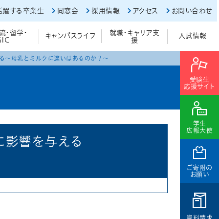
活躍する卒業生
同窓会
採用情報
アクセス
お問い合わせ
流・留学・
就職・キャリア支
キャンパスライフ
入試情報
GIC
援
る
～母乳とミルクに違いはあるのか？～
受験生
応援サイト
学生
広報大使
に影響を与える
ご寄附の
お願い
資料請求