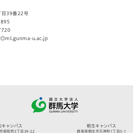
目39番22号
7895
7720
o◎ml.gunma-u.ac.jp
和キャンパス
桐生キャンパス
昭和町3丁目39-22
群馬県桐生市天神町1丁目5-1