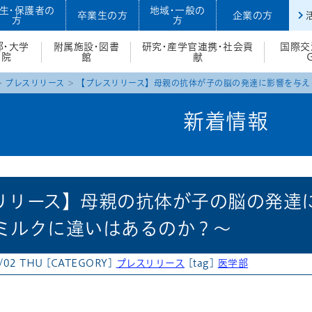
生・保護者の
地域・一般の
卒業生の方
企業の方
方
方
部・大学
附属施設・図書
研究・産学官連携・社会貢
国際交
院
館
献
プレスリリース
【プレスリリース】母親の抗体が子の脳の発達に影響を与え
新着情報
リリース】母親の抗体が子の脳の発達
ミルクに違いはあるのか？～
/02 THU
[CATEGORY]
プレスリリース
[tag]
医学部
atena