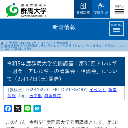
menu
資料請求
受験生
submenu
新着情報
大学からのお知らせ
イベント
|
新着情報
令和5年度群馬大学公開講座：第30回アレルギー週間「アレルギーの講演会・相談会」につい
て（2月17日(土)開催）
令和5年度群馬大学公開講座：第30回アレルギ
ー週間「アレルギーの講演会・相談会」につい
て（2月17日(土)開催）
[投稿日] 2024/02/02 FRI
[CATEGORY]
イベント
,
新着
情報
[tag]
医学部
,
附属病院
Facebook
X
Line
Hatena
このたび、令和5年度群馬大学公開講座として、第30