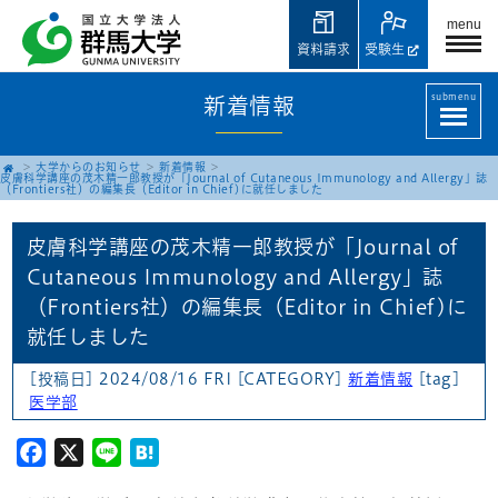
menu
資料請求
受験生
submenu
新着情報
大学からのお知らせ
新着情報
皮膚科学講座の茂木精一郎教授が「Journal of Cutaneous Immunology and Allergy」誌
（Frontiers社）の編集長（Editor in Chief)に就任しました
皮膚科学講座の茂木精一郎教授が「Journal of
Cutaneous Immunology and Allergy」誌
（Frontiers社）の編集長（Editor in Chief)に
就任しました
[投稿日] 2024/08/16 FRI
[CATEGORY]
新着情報
[tag]
医学部
Facebook
X
Line
Hatena