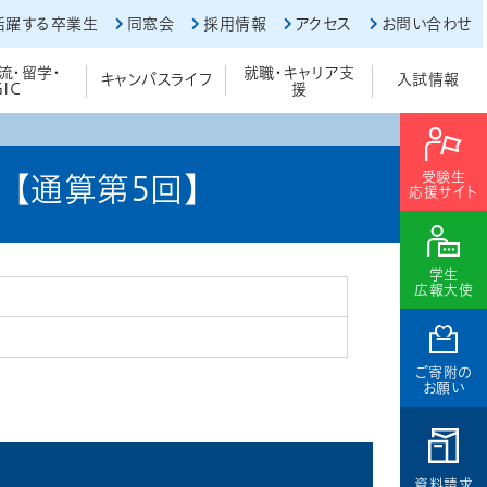
活躍する卒業生
同窓会
採用情報
アクセス
お問い合わせ
流・留学・
就職・キャリア支
キャンパスライフ
入試情報
GIC
援
受験生
会【通算第5回】
応援サイト
学生
広報大使
ご寄附の
お願い
資料請求