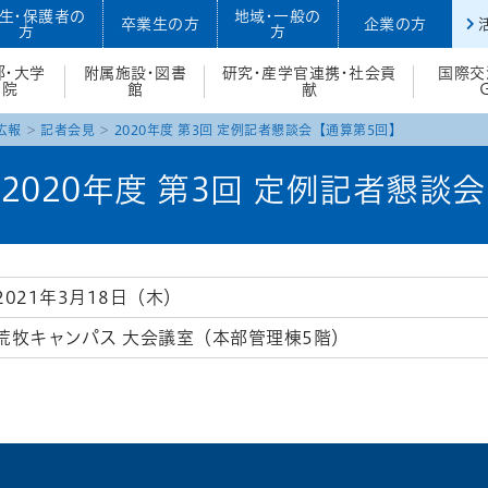
生・保護者の
地域・一般の
卒業生の方
企業の方
方
方
部・大学
附属施設・図書
研究・産学官連携・社会貢
国際交
院
館
献
広報
記者会見
2020年度 第3回 定例記者懇談会【通算第5回】
2020年度 第3回 定例記者懇談
2021年3月18日（木）
荒牧キャンパス 大会議室（本部管理棟5階）