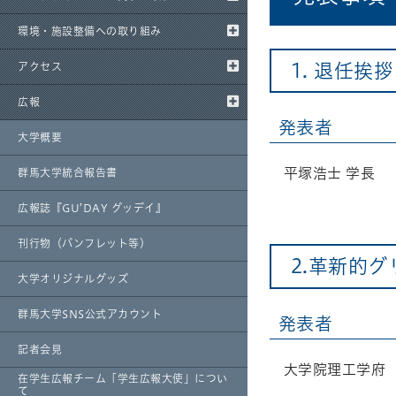
環境・施設整備への取り組み
1. 退任挨拶
アクセス
広報
発表者
大学概要
平塚浩士 学長
群馬大学統合報告書
広報誌『GU’DAY グッデイ』
刊行物（パンフレット等）
2.革新的
大学オリジナルグッズ
群馬大学SNS公式アカウント
発表者
記者会見
大学院理工学府 
在学生広報チーム「学生広報大使」につい
て