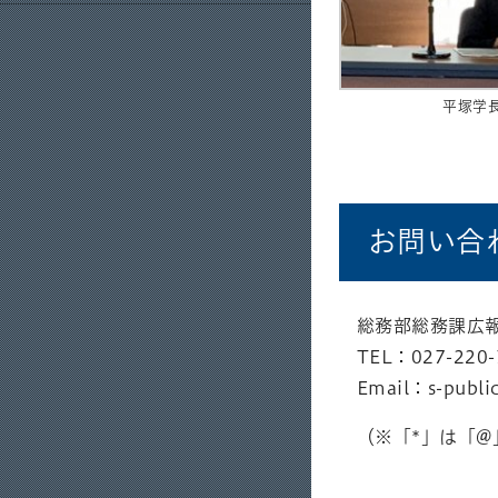
平塚学
お問い合
総務部総務課広
TEL：027-220-
Email：s-public
（※「*」は「