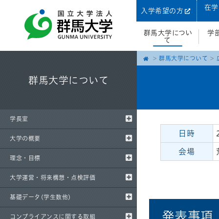
在学
入学希望の方
群馬大学につい
学
て
群馬大学について
群馬大学について
学長室
日時
大学の概要
会場
理念・目標
大学運営・将来構想・点検評価
基礎データ(学生数他)
発表事項
コンプライアンスに関する取組