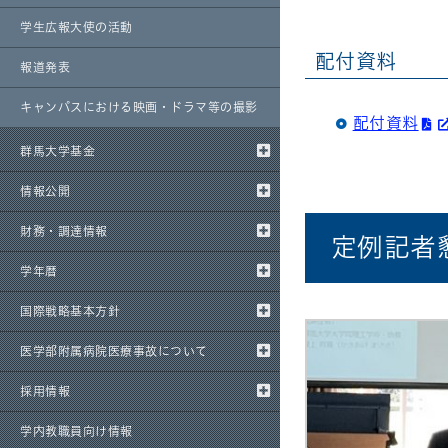
学生広報大使の活動
配付資料
報道発表
キャンパスにおける映画・ドラマ等の撮影
配付資料
群馬大学基金
情報公開
財務・調達情報
定例記者
学年暦
国際戦略基本方針
医学部附属病院医療事故について
採用情報
学内教職員向け情報