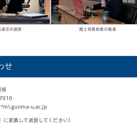
長退任の挨拶
撹上将規助教の発表
わせ
報係
7010
*ml.gunma-u.ac.jp
@」に変換して送信してください）