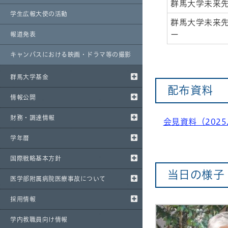
群馬大学未来
学生広報大使の活動
群馬大学未来
ー
報道発表
キャンパスにおける映画・ドラマ等の撮影
群馬大学基金
配布資料
情報公開
財務・調達情報
会見資料（2025.
学年暦
国際戦略基本方針
当日の様子
医学部附属病院医療事故について
採用情報
学内教職員向け情報