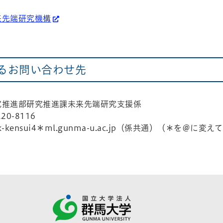
来先端研究機構
るお問い合わせ先
究推進部研究推進課未来先端研究支援係
20-8116
kk-kensui4＊ml.gunma-u.ac.jp（係共通）（＊を＠に