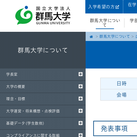
在学
入学希望の方
群馬大学につい
学
て
群馬大学について
群馬大学について
学長室
日時
大学の概要
会場
理念・目標
大学運営・将来構想・点検評価
基礎データ(学生数他)
発表事項
コンプライアンスに関する取組