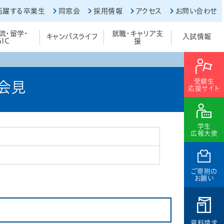
活躍する卒業生
同窓会
採用情報
アクセス
お問い合わせ
流・留学・
就職・キャリア支
キャンパスライフ
入試情報
GIC
援
受験生
者会見
応援サイト
学生
広報大使
ご寄附の
お願い
資料請求