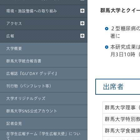
群馬大学とクイ
環境・施設整備への取り組み
アクセス
２型糖尿病の
著に
広報
本研究成果
大学概要
月3日10時
群馬大学統合報告書
広報誌『GU’DAY グッデイ』
出席者
刊行物（パンフレット等）
大学オリジナルグッズ
群馬大学理事
群馬大学SNS公式アカウント
群馬大学特別
記者会見
群馬大学食健
在学生広報チーム「学生広報大使」につい
て