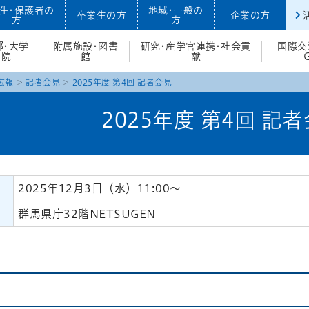
生・保護者の
地域・一般の
卒業生の方
企業の方
方
方
部・大学
附属施設・図書
研究・産学官連携・社会貢
国際交
院
館
献
広報
記者会見
2025年度 第4回 記者会見
2025年度 第4回 記
2025年12月3日（水）11:00～
群馬県庁32階NETSUGEN