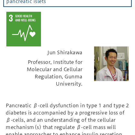
pancreatic islets
Jun Shirakawa
Professor, Institute for
Molecular and Cellular
Regulation, Gunma
University.
Pancreatic β-cell dysfunction in type 1 and type 2
diabetes is accompanied by a progressive loss of
β-cells, and an understanding of the cellular
mechanism(s) that regulate β-cell mass will
enable approaches to enhance insulin secretion.