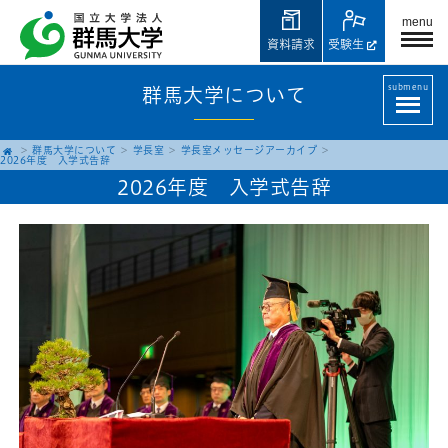
menu
資料請求
受験生
submenu
群馬大学について
群馬大学について
学長室
学長室メッセージアーカイブ
2026年度 入学式告辞
2026年度 入学式告辞