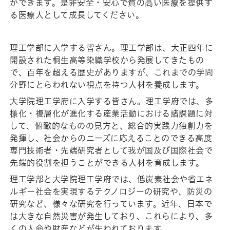
ができます。是非安全・安心で質の高い医療を提供す
る医療人として成長してください。
理工学部に入学する皆さん。理工学部は、大正四年に
開設された桐生高等染織学校から発展してきたもの
で、百年を超える歴史がありますが、これまでの学問
分野にとらわれない視点を持つ人材を養成します。
大学院理工学府に入学する皆さん。理工学府では、多
様化・複層化が進化する産業活動における諸課題に対
して、俯瞰的なものの見方と、総合的実践力独創力を
発揮し、社会からのニーズに応えることのできる高度
専門技術者・先端研究者として我が国及び国際社会で
先端的役割を担うことができる人材を育成します。
理工学部と大学院理工学府では、低炭素社会や省エネ
ルギー社会を実現するテクノロジーの研究や、防災の
研究など、様々な研究を行っています。近年、日本で
は大きな自然災害が発生しており、これらにより、多
くの人命や財産などが失われております。