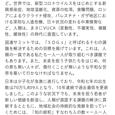
ど。世界では、新型コロナウイルスをはじめとする新
興感染症、地球温暖化、資源の枯渇、食糧問題、ロシ
アによるウクライナ侵攻、パレスチナ・ガザ地区にお
ける深刻な人道危機、日々状況の変わる中東情勢な
ど、人類は、まさにVUCA（変動性、不確実性、複雑
性、曖昧性）の時代に直面しています。
国連サミットでは、「ＳＤＧｓ」と呼ばれる十七の課
題を解決するための目標を掲げています。これは、人
類の一員である私たち一人一人が取り組むべき課題で
もあります。また、未来を担う子供たちをはじめ、何
の罪も無い人々が、傷付くことが無いような平和な世
界を築いて行かなければなりません。
日本は少子化が急激に進行しており、令和七年の出生
数は70万5,809人となり、10年連続で過去最低を更新
しました。このような状況下でも、未来を担う若者が
新しい価値を創造し、人類が直面する課題の解決に貢
献するとともに、地域社会の持続的な発展を担ってい
くためには、「知の総和」すなわち人の数×一人一人