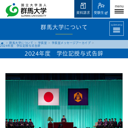
menu
資料請求
受験生
submenu
群馬大学について
群馬大学について
学長室
学長室メッセージアーカイブ
2024年度 学位記授与式告辞
2024年度 学位記授与式告辞