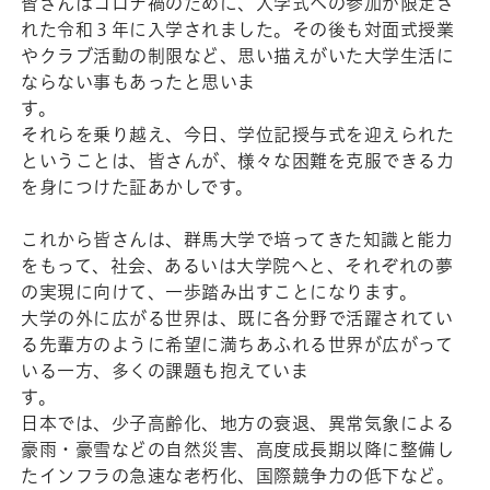
皆さんはコロナ禍のために、
入学式への参加が限定さ
れた令和３年に入学されました。その後も対面式授業
やクラブ活動の制限など、思い描えがいた大学生活に
ならない事もあったと思いま
す
それらを乗り越え、今日、学位記授与式を迎えられた
ということは、皆さんが、様々な困難を克服できる力
を身につけた証あかしです。
これから皆さんは、群馬大学で培ってきた知識と能力
をもって、社会、あるいは大学院へと、それぞれの夢
の実現に向けて、一歩踏み出すことになります。
大学の外に広がる世界は、既に各分野で活躍されて
い
る先輩方のように希望に満ちあふれる世界が広がって
いる一方、多くの課題も抱えていま
日本では、少子高齢化、地方の衰退、異常気象による
豪雨・豪雪などの自然災害、高度成長期以降に整備し
たインフラの急速な老朽化、国際競争力の低下など。