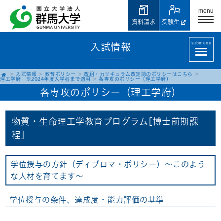
menu
資料請求
受験生
submenu
入試情報
入試情報
教育ポリシー
改組・カリキュラム改定前のポリシーはこちら
理工学府 ※2024年度入学者まで適用
各専攻のポリシー（理工学府）
各専攻のポリシー（理工学府）
物質・生命理工学教育プログラム[博士前期課
程]
学位授与の方針（ディプロマ・ポリシー）～このよう
な人材を育てます～
学位授与の条件、達成度・能力評価の基準