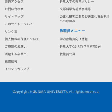
交通アクセス
群馬大学の教育ポリシー
お問い合わせ
文部科学省補助事業等
サイトマップ
公正な研究活動及び適正な資金執行
への取組み
このサイトについて
教職員メニュー
リンク集
学内教職員向け情報
個人情報の保護について
群馬大学CSIRT(学内専用)
ご寄附のお願い
教職員公募
活躍する卒業生
採用情報
イベントカレンダー
Copyright © GUNMA UNIVERSITY. All rights reserved.