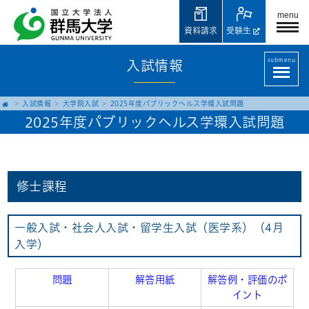
menu
資料請求
受験生
submenu
入試情報
入試情報
大学院入試
2025年度パブリックヘルス学環入試問題
2025年度パブリックヘルス学環入試問題
修士課程
一般入試・社会人入試・留学生入試（医学系）（4月
入学）
問題
解答用紙
解答例・評価のポ
イント