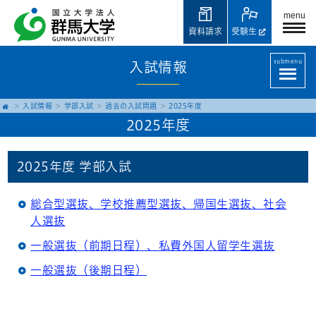
menu
資料請求
受験生
submenu
入試情報
入試情報
学部入試
過去の入試問題
2025年度
2025年度
2025年度 学部入試
総合型選抜、学校推薦型選抜、帰国生選抜、社会
人選抜
一般選抜（前期日程）、私費外国人留学生選抜
一般選抜（後期日程）