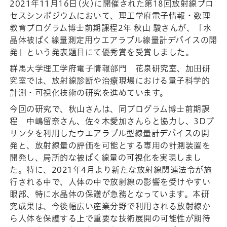
2021年11月16日(火)に開催された第18回放射線プロ
セスシンポジウムにおいて、理工学府電子情報・数理
教育プログラム博士前期課程2年 秋山 駿さんが、「水
晶体被ばく線量測定用ウエアラブル線量計デバイスの開
発」という発表題目にて優秀賞を受賞しました。
群馬大学理工学府電子情報部門 花泉研究室、加田研
究室では、放射線診断や治療現場における量子科学的
計測・可視化技術の研究を進めています。
今回の研究で、秋山さんは、同プログラム博士前期課
程 中嶋留奈さん、佐々木愛加さんらと協力し、3Dプ
リンタを利用したウエアラブル型線量計デバイスの開
発と、放射線量の評価を可能とする専用の計測装置を
開発し、局所的な被ばく線量の可視化を実現しまし
た。特に、2021年4月より新たな放射線関連法令が施
行される中で、人体の中で放射線の影響を受けやすい
眼部、特に水晶体の保護が急務となっています。本研
究成果は、今後幅広い産業分野で利用される放射線か
ら人体を保護する上で重要な技術展開の可能性が期待