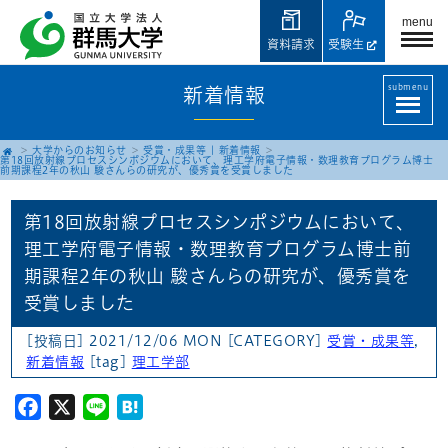
menu
資料請求
受験生
submenu
新着情報
大学からのお知らせ
受賞・成果等
|
新着情報
第18回放射線プロセスシンポジウムにおいて、理工学府電子情報・数理教育プログラム博士
前期課程2年の秋山 駿さんらの研究が、優秀賞を受賞しました
第18回放射線プロセスシンポジウムにおいて、
理工学府電子情報・数理教育プログラム博士前
期課程2年の秋山 駿さんらの研究が、優秀賞を
受賞しました
[投稿日] 2021/12/06 MON
[CATEGORY]
受賞・成果等
,
新着情報
[tag]
理工学部
Facebook
X
Line
Hatena