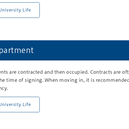
niversity Life
Apartment
nts are contracted and then occupied. Contracts are of
the time of signing. When moving in, it is recommended
ncy.
niversity Life