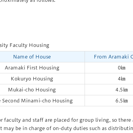
proximately as follows.
ity Faculty Housing
Name of House
From Aramaki 
Aramaki First Housing
0㎞
Kokuryo Housing
4㎞
Mukai-cho Housing
4.5㎞
 Second Minami-cho Housing
6.5㎞
r faculty and staff are placed for group living, so there
t may be in charge of on-duty duties such as distributin