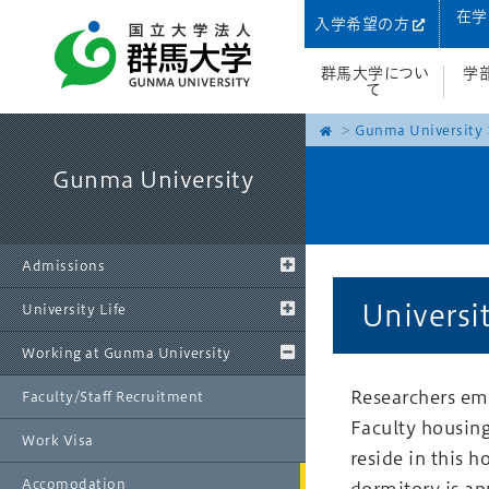
在学
入学希望の方
群馬大学につい
学
て
Gunma University
Gunma University
Admissions
Universi
University Life
Working at Gunma University
Researchers emp
Faculty/Staff Recruitment
Faculty housing
Work Visa
reside in this 
Accomodation