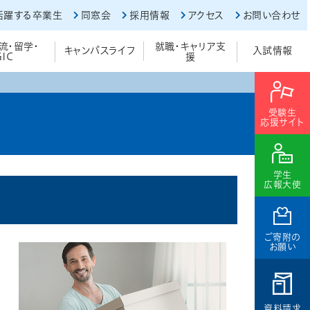
活躍する卒業生
同窓会
採用情報
アクセス
お問い合わせ
流・留学・
就職・キャリア支
キャンパスライフ
入試情報
GIC
援
受験生
応援サイト
学生
広報大使
ご寄附の
お願い
資料請求