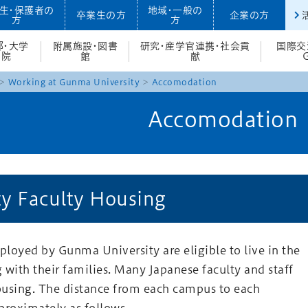
生・保護者の
地域・一般の
卒業生の方
企業の方
方
方
部・大学
附属施設・図書
研究・産学官連携・社会貢
国際交
院
館
献
Working at Gunma University
Accomodation
Accomodation
ty Faculty Housing
loyed by Gunma University are eligible to live in the
 with their families. Many Japanese faculty and staff
housing. The distance from each campus to each