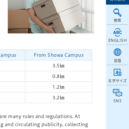
検索
ENGLISH
Campus
From Showa Campus
言語
3.5㎞
0.8㎞
文字サイズ
1.2㎞
3.2㎞
SNS
 are many rules and regulations. At
g and circulating publicity, collecting