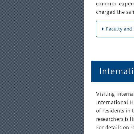
common expense
charged the sam
Faculty and
Internat
Visiting intern
International H
of residents in
researchers is l
For details on 