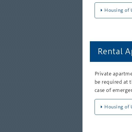
Housing of U
Rental 
Private apartme
be required at 
case of emerge
Housing of U