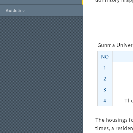
dormitory is ap
Guideline
Gunma Univers
NO
1
2
3
4
The
The housings fo
times, a residen