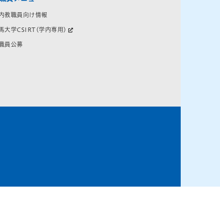
内教職員向け情報
馬大学CSIRT(学内専用)
職員公募