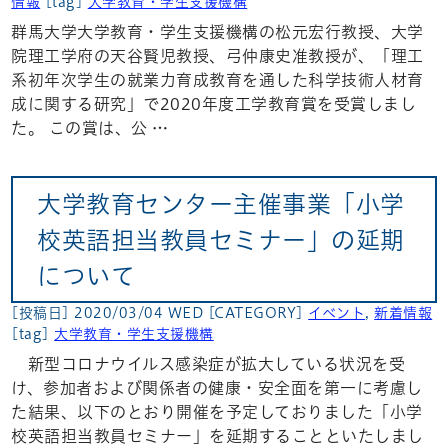
情報
[tag]
大学教育・学生支援機構
群馬大学大学教育・学生支援機構の松元宏行教授、大学
院理工学府の天谷賢児教授、弓仲康史准教授が、「理工
系初年次学生の就業力育成教育を通した科学技術人材育
成に関する研究」で2020年度工学教育賞を受賞しまし
た。 この賞は、公 …
大学教育センター主催事業「小学
校英語担当教員セミナー」の延期
について
[投稿日] 2020/03/04 WED
[CATEGORY]
イベント
,
新着情報
[tag]
大学教育・学生支援機構
新型コロナウイルス感染症が拡⼤している状況を受
け、参加者および関係者の健康・安全面を第⼀に考慮し
た結果、以下のとおり開催を予定しておりました「小学
校英語担当教員セミナー」を延期することといたしまし