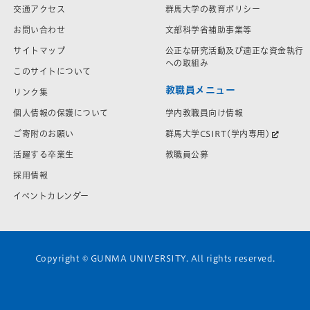
交通アクセス
群馬大学の教育ポリシー
お問い合わせ
文部科学省補助事業等
サイトマップ
公正な研究活動及び適正な資金執行
への取組み
このサイトについて
教職員メニュー
リンク集
学内教職員向け情報
個人情報の保護について
群馬大学CSIRT(学内専用)
ご寄附のお願い
教職員公募
活躍する卒業生
採用情報
イベントカレンダー
Copyright © GUNMA UNIVERSITY. All rights reserved.