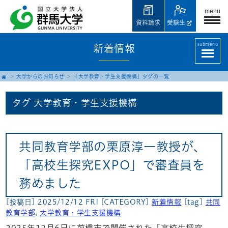
menu
資料請求
受験生
submenu
新着情報
大学からのお知らせ
「大学教育・学生支援機構」タグの一覧
タグ
大学教育・学生支援機構
共同教育学部の栗原淳一教授が、
「高校生探究EXPO」で審査員を
務めました
[投稿日] 2025/12/12 FRI
[CATEGORY]
新着情報
[tag]
共同
教育学部
,
大学教育・学生支援機構