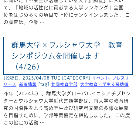
に聞いた『卒業生が活躍している大学』調査」におい
て、「地域の活性化に貢献する大学ランキング」全国１
位をはじめ多くの項目で上位にランクインしました。 こ
の調査は、企業 …
群馬大学×ワルシャワ大学 教育
シンポジウムを開催します
（4/26）
[投稿日] 2025/04/08 TUE
[CATEGORY]
イベント
,
プレスリ
リース
,
新着情報
[tag]
共同教育学部
,
大学教育・学生支援機構
昨年（2024年）、群馬大学グローバルイニシアチブセン
ターとワルシャワ大学近代言語学部は、両大学の教育研
究の国際性をより高め学生及び研究者交流の多様な展開
を目指すために、学部等間協定を締結しました。 この度
この協定の活動 …