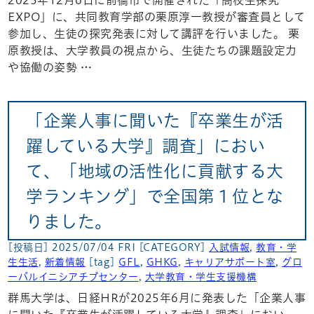
2025年12月6日に前橋市で開催された「高校生探究
EXPO」に、共同教育学部の栗原淳一教授が審査員として
参加し、生徒の探究発表に対して講評を行いました。 栗
原教授は、大学教員の視点から、生徒たちの課題設定力
や協働の姿勢 …
「企業人事に聞いた『卒業生が活
躍している大学』調査」におい
て、「地域の活性化に貢献する大
学ランキング」で全国第１位とな
りました。
[投稿日] 2025/07/04 FRI
[CATEGORY]
入試情報
,
教育・学
生生活
,
新着情報
[tag]
GFL
,
GHKG
,
キャリアサポート室
,
グロ
ーバルイニシアチブセンター
,
大学教育・学生支援機構
群馬大学は、日経HRが2025年6月に発表した「企業人事