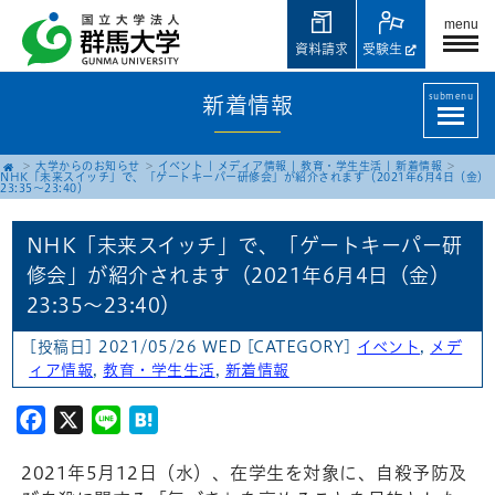
menu
資料請求
受験生
submenu
新着情報
大学からのお知らせ
イベント
|
メディア情報
|
教育・学生生活
|
新着情報
NHK「未来スイッチ」で、「ゲートキーパー研修会」が紹介されます（2021年6月4日（金）
23:35〜23:40）
NHK「未来スイッチ」で、「ゲートキーパー研
修会」が紹介されます（2021年6月4日（金）
23:35〜23:40）
[投稿日] 2021/05/26 WED
[CATEGORY]
イベント
,
メデ
ィア情報
,
教育・学生生活
,
新着情報
Facebook
X
Line
Hatena
2021年5月12日（水）、在学生を対象に、自殺予防及