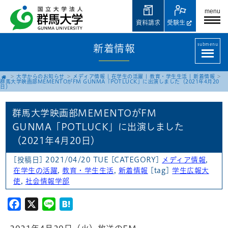
menu
資料請求
受験生
submenu
新着情報
大学からのお知らせ
メディア情報
|
在学生の活躍
|
教育・学生生活
|
新着情報
群馬大学映画部MEMENTOがFM GUNMA「POTLUCK」に出演しました（2021年4月20
日）
群馬大学映画部MEMENTOがFM
GUNMA「POTLUCK」に出演しました
（2021年4月20日）
[投稿日] 2021/04/20 TUE
[CATEGORY]
メディア情報
,
在学生の活躍
,
教育・学生生活
,
新着情報
[tag]
学生広報大
使
,
社会情報学部
Facebook
X
Line
Hatena