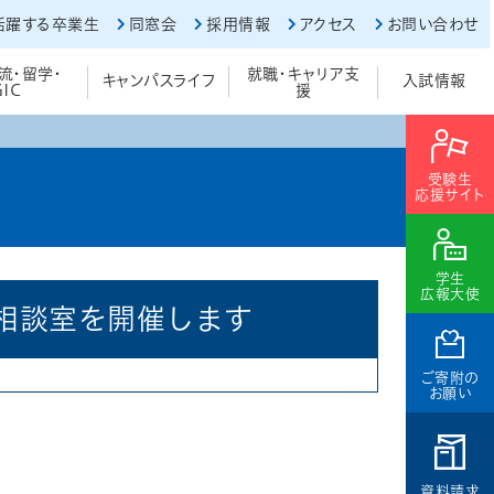
活躍する卒業生
同窓会
採用情報
アクセス
お問い合わせ
流・留学・
就職・キャリア支
キャンパスライフ
入試情報
GIC
援
す
受験生
応援サイト
学生
広報大使
相談室を開催します
ご寄附の
お願い
資料請求