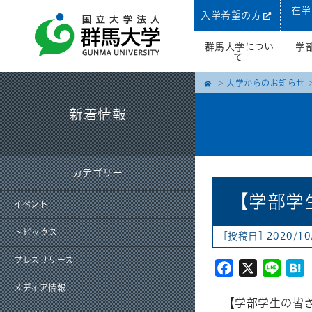
在学
入学希望の方
群馬大学につい
学
て
大学からのお知らせ
新着情報
カテゴリー
【学部学
イベント
トピックス
[投稿日] 2020/10
プレスリリース
Facebook
X
Line
H
メディア情報
【学部学生の皆