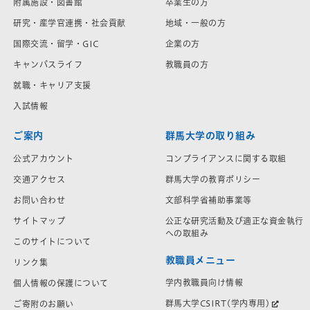
附属施設・図書館
卒業生の方
研究・産学官連携・社会貢献
地域・一般の方
国際交流・留学・GIC
企業の方
キャンパスライフ
教職員の方
就職・キャリア支援
入試情報
ご案内
群馬大学の取り組み
公式アカウント
コンプライアンスに関する取組
交通アクセス
群馬大学の教育ポリシー
お問い合わせ
文部科学省補助事業等
サイトマップ
公正な研究活動及び適正な資金執行
への取組み
このサイトについて
教職員メニュー
リンク集
学内教職員向け情報
個人情報の保護について
群馬大学CSIRT(学内専用)
ご寄附のお願い