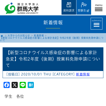
menu
資料請求
受験生
submenu
新着情報
大学からのお知らせ
新着情報
【新型コロナウイルス感染症の影響による家計急変】令和2年度《後期》授業料免除申請につ
いて
【新型コロナウイルス感染症の影響による家計
急変】令和2年度《後期》授業料免除申請につい
て
[投稿日] 2020/10/01 THU
[CATEGORY]
新着情報
Facebook
X
Line
Hatena
学生 各位