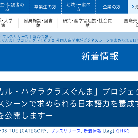
生・保護者の
地域・一般の
卒業生の方
企業の方
方
方
部・大学
附属施設・図書
研究・産学官連携・社会貢
国際交
院
館
献
プレスリリース
|
新着情報
ぐんま」プロジェクト２０２０ 外国人留学生がビジネスシーンで求められる日本
新着情報
カル・ハタラクラスぐんま」プロジェ
スシーンで求められる日本語力を養成す
を公開しますー
/08 TUE
[CATEGORY]
プレスリリース
,
新着情報
[tag]
GHKG