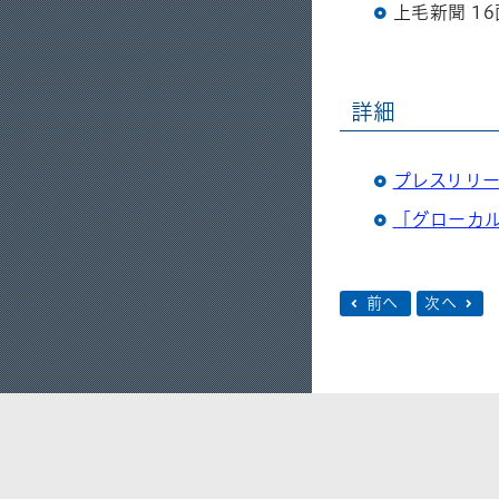
上毛新聞 16面
詳細
プレスリリ
「グローカ
前へ
次へ