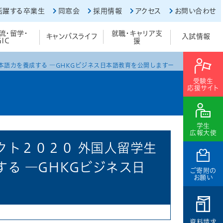
活躍する卒業生
同窓会
採用情報
アクセス
お問い合わせ
流・留学・
就職・キャリア支
キャンパスライフ
入試情報
GIC
援
語力を養成する ―GHKGビジネス日本語教育を公開しますー
受験生
応援サイト
学生
広報大使
クト２０２０ 外国人留学生
る ―GHKGビジネス日
ご寄附の
お願い
資料請求