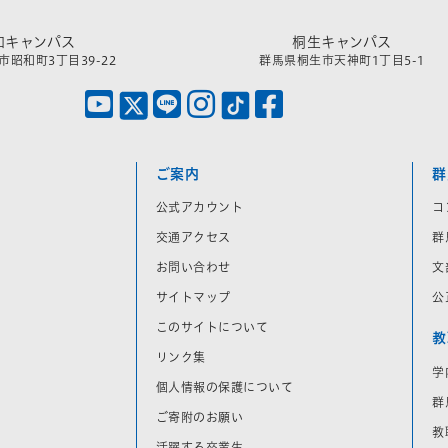
和キャンパス
桐生キャンパス
昭和町3丁目39-22
群馬県桐生市天神町1丁目5-1
ご案内
群
公式アカウント
コ
交通アクセス
群
お問い合わせ
文
サイトマップ
公
このサイトについて
教
リンク集
学
個人情報の保護について
群
ご寄附のお願い
教
活躍する卒業生