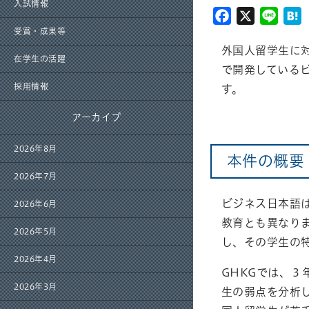
入試情報
Facebook
X
Line
H
受賞・成果等
外国人留学生に
在学生の活躍
で開発している
採用情報
す。
アーカイブ
2026年8月
本件の概要
2026年7月
ビジネス日本語
2026年6月
教育とも異なり
2026年5月
し、その学生の
2026年4月
GHKGでは、
2026年3月
生の弱点を分析