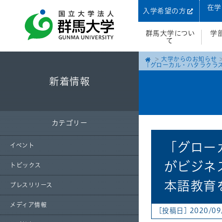
在学
入学希望の方
群馬大学につい
学
て
大学からのお知らせ
「グローカル・ハタラクラス
新着情報
カテゴリー
「グロー
イベント
がビジネ
トピックス
本語教育
プレスリリース
メディア情報
[投稿日] 2020/09