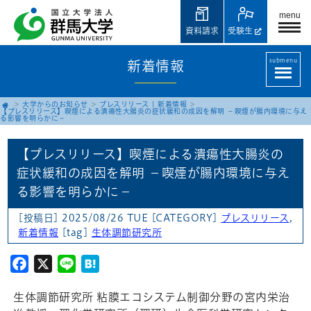
menu
資料請求
受験生
submenu
新着情報
大学からのお知らせ
プレスリリース
|
新着情報
【プレスリリース】喫煙による潰瘍性大腸炎の症状緩和の成因を解明 －喫煙が腸内環境に与え
る影響を明らかに－
【プレスリリース】喫煙による潰瘍性大腸炎の
症状緩和の成因を解明 －喫煙が腸内環境に与え
る影響を明らかに－
[投稿日] 2025/08/26 TUE
[CATEGORY]
プレスリリース
,
新着情報
[tag]
生体調節研究所
Facebook
X
Line
Hatena
生体調節研究所 粘膜エコシステム制御分野の宮内栄治