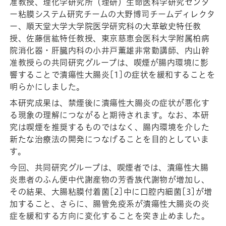
准教授、理化学研究所（理研）生命医科学研究センタ
ー粘膜システム研究チームの大野博司チームディレクタ
ー、順天堂大学大学院医学研究科の大草敏史特任教
授、佐藤信紘特任教授、東京慈恵会医科大学附属柏病
院消化器・肝臓内科の小井戸薫雄非常勤講師、内山幹
准教授らの共同研究グループは、喫煙が腸内環境に影
響することで潰瘍性大腸炎[1]の症状を緩和することを
明らかにしました。
本研究成果は、禁煙後に潰瘍性大腸炎の症状が悪化す
る現象の理解につながると期待されます。なお、本研
究は喫煙を推奨するものではなく、腸内環境を介した
新たな治療法の開発につなげることを目的としていま
す。
今回、共同研究グループは、喫煙者では、潰瘍性大腸
炎患者のふん便中代謝産物の芳香族代謝物が増加し、
その結果、大腸粘膜付着菌[2]中に口腔内細菌[3]が増
加すること、さらに、腸管免疫系が潰瘍性大腸炎の炎
症を緩和する方向に変化することを突き止めました。