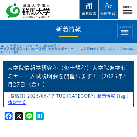
menu
資料請求
受験生
submenu
新着情報
大学からのお知らせ
新着情報
大学院情報学研究科（修士課程）大学院進学セミナー・入試説明会を開催します！（2025年6
月27日（金））
大学院情報学研究科（修士課程）大学院進学セ
ミナー・入試説明会を開催します！（2025年6
月27日（金））
[投稿日] 2025/06/17 TUE
[CATEGORY]
新着情報
[tag]
情報学部
Facebook
X
Line
Hatena