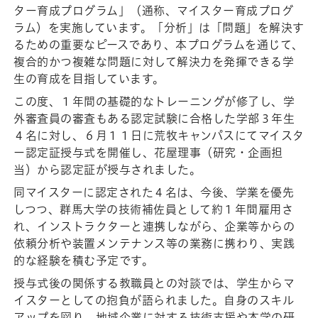
ター育成プログラム」（通称、マイスター育成プログ
ラム）を実施しています。「分析」は「問題」を解決す
るための重要なピースであり、本プログラムを通じて、
複合的かつ複雑な問題に対して解決力を発揮できる学
生の育成を目指しています。
この度、１年間の基礎的なトレーニングが修了し、学
外審査員の審査もある認定試験に合格した学部３年生
４名に対し、６月１１日に荒牧キャンパスにてマイスタ
ー認定証授与式を開催し、花屋理事（研究・企画担
当）から認定証が授与されました。
同マイスターに認定された４名は、今後、学業を優先
しつつ、群馬大学の技術補佐員として約１年間雇用さ
れ、インストラクターと連携しながら、企業等からの
依頼分析や装置メンテナンス等の業務に携わり、実践
的な経験を積む予定です。
授与式後の関係する教職員との対談では、学生からマ
イスターとしての抱負が語られました。自身のスキル
アップを図り、地域企業に対する技術支援や本学の研