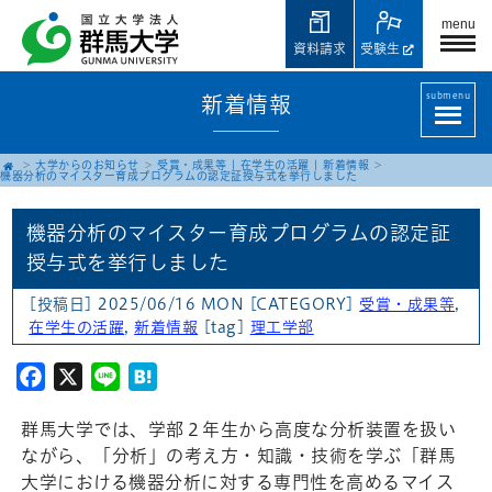
menu
資料請求
受験生
submenu
新着情報
大学からのお知らせ
受賞・成果等
|
在学生の活躍
|
新着情報
機器分析のマイスター育成プログラムの認定証授与式を挙行しました
機器分析のマイスター育成プログラムの認定証
授与式を挙行しました
[投稿日] 2025/06/16 MON
[CATEGORY]
受賞・成果等
,
在学生の活躍
,
新着情報
[tag]
理工学部
Facebook
X
Line
Hatena
群馬大学では、学部２年生から高度な分析装置を扱い
ながら、「分析」の考え方・知識・技術を学ぶ「群馬
大学における機器分析に対する専門性を高めるマイス