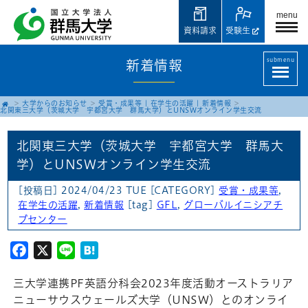
menu
資料請求
受験生
submenu
新着情報
大学からのお知らせ
受賞・成果等
|
在学生の活躍
|
新着情報
北関東三大学（茨城大学 宇都宮大学 群馬大学）とUNSWオンライン学生交流
北関東三大学（茨城大学 宇都宮大学 群馬大
学）とUNSWオンライン学生交流
[投稿日] 2024/04/23 TUE
[CATEGORY]
受賞・成果等
,
在学生の活躍
,
新着情報
[tag]
GFL
,
グローバルイニシアチ
ブセンター
Facebook
X
Line
Hatena
三大学連携PF英語分科会2023年度活動オーストラリア
ニューサウスウェールズ大学（UNSW）とのオンライ