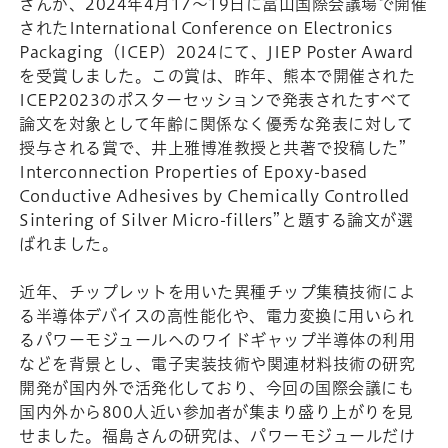
さんが、2024年4月17～19日に富山国際会議場で開催
されたInternational Conference on Electronics
Packaging（ICEP）2024にて、JIEP Poster Award
を受賞しました。この賞は、昨年、熊本で開催された
ICEP2023のポスターセッションで発表されたすべて
論文を対象として年齢に関係なく優秀な発表に対して
授与される賞で、井上雅博准教授と共著で投稿した”
Interconnection Properties of Epoxy-based
Conductive Adhesives by Chemically Controlled
Sintering of Silver Micro-fillers”と題する論文が選
ばれました。
近年、チップレットを用いた異種チップ集積技術によ
る半導体デバイスの高性能化や、電力変換に用いられ
るパワーモジュールへのワイドギャップ半導体の利用
などを背景とし、電子実装技術や関連材料技術の研究
開発が国内外で活発化しており、今回の国際会議にも
国内外から800人近い参加者が集まり盛り上がりを見
せました。福島さんの研究は、パワーモジュールだけ