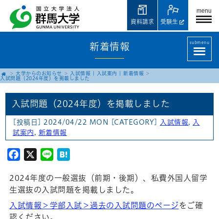
menu
資料請求
受験生
submenu
新着情報
大学からのお知らせ
入試情報
|
入試案内
|
新着情報
入試問題（2024年度）を掲載しました
入試問題（2024年度）を掲載しました
[投稿日] 2024/04/22 MON
[CATEGORY]
入試情報
,
入
試案内
,
新着情報
Facebook
X
Line
Hatena
2024年度の一般選抜（前期・後期）、私費外国人留学
生選抜の入試問題を掲載しました。
入試情報＞学部入試＞過去の入試問題のページ
をご確
認ください。