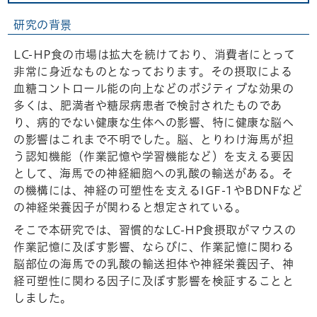
研究の背景
LC-HP食の市場は拡大を続けており、消費者にとって
非常に身近なものとなっております。その摂取による
血糖コントロール能の向上などのポジティブな効果の
多くは、肥満者や糖尿病患者で検討されたものであ
り、病的でない健康な生体への影響、特に健康な脳へ
の影響はこれまで不明でした。脳、とりわけ海馬が担
う認知機能（作業記憶や学習機能など）を支える要因
として、海馬での神経細胞への乳酸の輸送がある。そ
の機構には、神経の可塑性を支えるIGF-1やBDNFなど
の神経栄養因子が関わると想定されている。
そこで本研究では、習慣的なLC-HP食摂取がマウスの
作業記憶に及ぼす影響、ならびに、作業記憶に関わる
脳部位の海馬での乳酸の輸送担体や神経栄養因子、神
経可塑性に関わる因子に及ぼす影響を検証することと
しました。