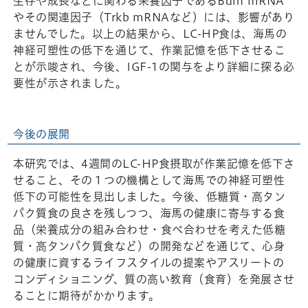
生存や成長などに関わる栄養因子であるBdnf mRNA
やその関連因子（Trkb mRNAなど）には、影響があり
ませんでした。以上の結果から、LC-HP食は、海馬の
神経可塑性の低下を通じて、作業記憶を低下させるこ
とが示唆され、今後、IGF-1の関与をより詳細に探る必
要性が示されました。
今後の展開
本研究では、4週間のLC-HP食摂取が作業記憶を低下さ
せること、その１つの機構として海馬での神経可塑性
低下の可能性を見出しました。今後、低糖質・高タン
パク質食の良さを残しつつ、海馬の健康に寄与する食
品（栄養成分の組み合わせ・食べ合わせを考えた低糖
質・高タンパク質食など）の開発などを通じて、心身
の健康に資するライフスタイルの提案やアスリートの
コンディショニング、質の高い教育（食育）を発展させ
ることに期待がかかります。