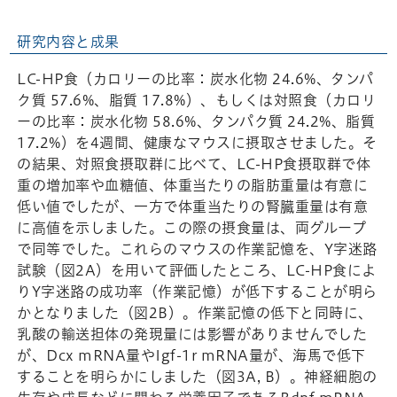
研究内容と成果
LC-HP食（カロリーの比率：炭水化物 24.6%、タンパ
ク質 57.6%、脂質 17.8%）、もしくは対照食（カロリ
ーの比率：炭水化物 58.6%、タンパク質 24.2%、脂質
17.2%）を4週間、健康なマウスに摂取させました。そ
の結果、対照食摂取群に比べて、LC-HP食摂取群で体
重の増加率や血糖値、体重当たりの脂肪重量は有意に
低い値でしたが、一方で体重当たりの腎臓重量は有意
に高値を示しました。この際の摂食量は、両グループ
で同等でした。これらのマウスの作業記憶を、Y字迷路
試験（図2A）を用いて評価したところ、LC-HP食によ
りY字迷路の成功率（作業記憶）が低下することが明ら
かとなりました（図2B）。作業記憶の低下と同時に、
乳酸の輸送担体の発現量には影響がありませんでした
が、Dcx mRNA量やIgf-1r mRNA量が、海馬で低下
することを明らかにしました（図3A, B）。神経細胞の