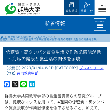
menu
資料請求
受験生
submenu
新着情報
大学からのお知らせ
プレスリリース
低糖質・高タンパク質食生活で作業記憶能が低下-海馬の健康と食生活の関係を示唆-
低糖質・高タンパク質食生活で作業記憶能が低
下-海馬の健康と食生活の関係を示唆-
[投稿日] 2023/01/04 WED
[CATEGORY]
プレスリリース
[tag]
共同教育学部
Facebook
X
Line
Hatena
群馬大学共同教育学部の島孟留講師らの研究グループ
は、健康なマウスを用いて、4週間の低糖質・高タンパ
ク質食摂取が作業記憶能を低下させること、加えて、