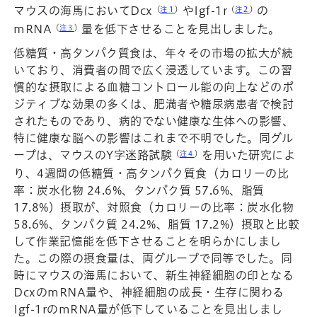
マウスの海馬においてDcx
やIgf-1r
の
（
注１
）
（
注２
）
mRNA
量を低下させることを見出しました。
（
注３
）
低糖質・高タンパク質食は、年々その市場の拡大が続
いており、消費者の間で広く浸透しています。この習
慣的な摂取による血糖コントロール能の向上などのポ
ジティブな効果の多くは、肥満者や糖尿病患者で検討
されたものであり、病的でない健康な生体への影響、
特に健康な脳への影響はこれまで不明でした。同グル
ープは、マウスのY字迷路試験
を用いた研究によ
（
注４
）
り、4週間の低糖質・高タンパク質食（カロリーの比
率：炭水化物 24.6%、タンパク質 57.6%、脂質
17.8%）摂取が、対照食（カロリーの比率：炭水化物
58.6%、タンパク質 24.2%、脂質 17.2%）摂取と比較
して作業記憶能を低下させることを明らかにしまし
た。この際の摂食量は、両グループで同等でした。同
時にマウスの海馬において、新生神経細胞の印となる
DcxのmRNA量や、神経細胞の成長・生存に関わる
Igf-1rのmRNA量が低下していることを見出しまし