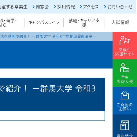
活躍する卒業生
同窓会
採用情報
アクセス
お問い合わせ
流・留学・
就職・キャリア支
キャンパスライフ
入試情報
GIC
援
法を動画で紹介！ ー群馬大学 令和3年度地域貢献事業ー
受験生
応援サイト
学生
広報大使
紹介！ ー群馬大学 令和3
ご寄附の
お願い
資料請求