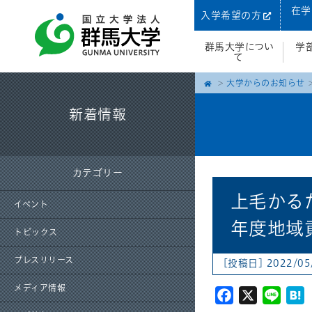
在学
入学希望の方
群馬大学につい
学
て
大学からのお知らせ
新着情報
カテゴリー
上毛かる
イベント
年度地域
トピックス
プレスリリース
[投稿日] 2022/0
メディア情報
Facebook
X
Line
H