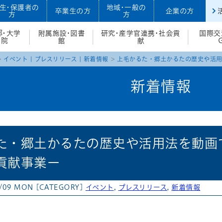
生・保護者の
地域・一般の
卒業生の方
企業の方
方
方
部・大学
附属施設・図書
研究・産学官連携・社会貢
国際交
院
館
献
イベント
|
プレスリリース
|
新着情報
上毛かるた・郷土かるたの歴史や活用
新着情報
た・郷土かるたの歴史や活用法を動画で
貢献事業ー
5/09 MON
[CATEGORY]
イベント
,
プレスリリース
,
新着情報
atena