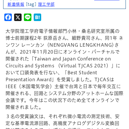
新着情報
[tag]
理工学部
Facebook
X
Line
Hatena
大学院理工学府電子情報部門小林・桑名研究室所属の
博士前期課程2年 荻原岳さん、細野貴司さん、同1年 ネ
ンワン レーンカン（NENGVANG LENGKHANG)さ
んが、2021年11月20日にオンライン・バーチャルで
開催された「Taiwan and Japan Conference on
Circuits and Systems （Virtual TJCAS 2021）」に
おいて口頭発表を行ない、「Best Student
Presentation Award」を受賞しました。TJCASは
IEEE（米国電気学会）主催で台湾と日本で毎年交互に
開催される、回路とシステム分野のアットホームな国際
会議です。今年はこの状況下のため全てオンラインで
開催されました。
３名の受賞論文は、それぞれ微小電流の測定技術、安
定な基準電流源回路、高精度アナログデジタル変換回