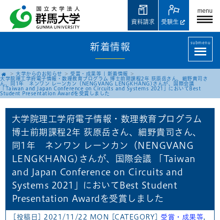
menu
資料請求
受験生
submenu
新着情報
大学からのお知らせ
受賞・成果等
|
新着情報
大学院理工学府電子情報・数理教育プログラム 博士前期課程2年 荻原岳さん、細野貴司さ
ん、同1年 ネンワン レーンカン（NENGVANG LENGKHANG)さんが、国際会議
「Taiwan and Japan Conference on Circuits and Systems 2021」においてBest
Student Presentation Awardを受賞しました
大学院理工学府電子情報・数理教育プログラム
博士前期課程2年 荻原岳さん、細野貴司さん、
同1年 ネンワン レーンカン（NENGVANG
LENGKHANG)さんが、国際会議 「Taiwan
and Japan Conference on Circuits and
Systems 2021」においてBest Student
Presentation Awardを受賞しました
[投稿日] 2021/11/22 MON
[CATEGORY]
受賞・成果等
,