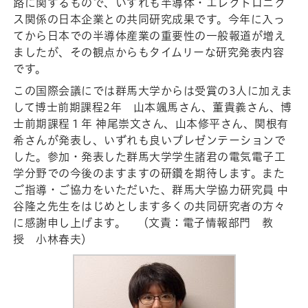
路に関するもので、いずれも半導体・エレクトロニク
ス関係の日本企業との共同研究成果です。今年に入っ
てから日本での半導体産業の重要性の一般報道が増え
ましたが、その観点からもタイムリーな研究発表内容
です。
この国際会議にでは群馬大学からは受賞の3人に加えま
して博士前期課程2年 山本颯馬さん、董貴義さん、博
士前期課程１年 神尾崇文さん、山本修平さん、関根有
希さんが発表し、いずれも良いプレゼンテーションで
した。参加・発表した群馬大学学生諸君の電気電子工
学分野での今後のますますの研鑽を期待します。また
ご指導・ご協力をいただいた、群馬大学協力研究員 中
谷隆之先生をはじめとします多くの共同研究者の方々
に感謝申し上げます。 （文責：電子情報部門 教
授 小林春夫）