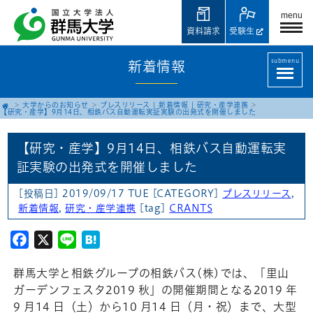
menu
資料請求
受験生
submenu
新着情報
大学からのお知らせ
プレスリリース
|
新着情報
|
研究・産学連携
【研究・産学】9月14日、相鉄バス自動運転実証実験の出発式を開催しました
【研究・産学】9月14日、相鉄バス自動運転実
証実験の出発式を開催しました
[投稿日] 2019/09/17 TUE
[CATEGORY]
プレスリリース
,
新着情報
,
研究・産学連携
[tag]
CRANTS
Facebook
X
Line
Hatena
群馬大学と相鉄グループの相鉄バス(株)では、「里山
ガーデンフェスタ2019 秋」の開催期間となる2019 年
9 月14 日（土）から10 月14 日（月・祝）まで、大型