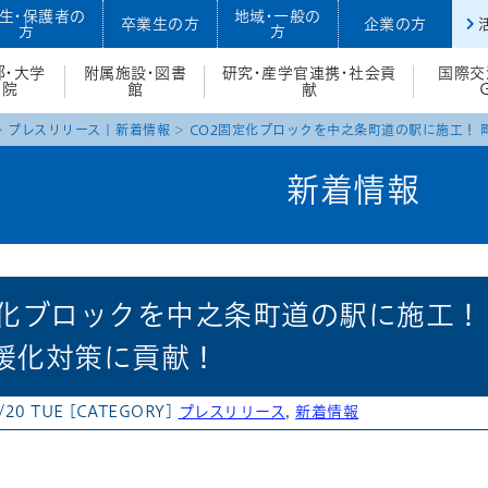
生・保護者の
地域・一般の
卒業生の方
企業の方
方
方
部・大学
附属施設・図書
研究・産学官連携・社会貢
国際交
院
館
献
プレスリリース
|
新着情報
CO2固定化ブロックを中之条町道の駅に施工！
新着情報
定化ブロックを中之条町道の駅に施工！
暖化対策に貢献！
/20 TUE
[CATEGORY]
プレスリリース
,
新着情報
atena