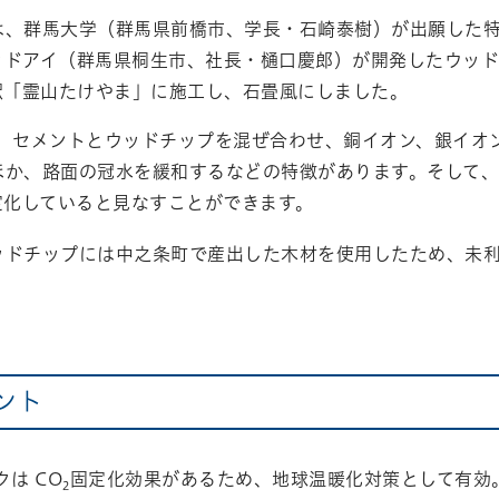
は、群馬大学（群馬県前橋市、学長・石崎泰樹）が出願した
ッドアイ（群馬県桐生市、社長・樋口慶郎）が開発したウッド
駅「霊山たけやま」に施工し、石畳風にしました。
は、セメントとウッドチップを混ぜ合わせ、銅イオン、銀イオ
ほか、路面の冠水を緩和するなどの特徴があります。そして
定化していると見なすことができます。
ッドチップには中之条町で産出した木材を使用したため、未
ント
クは CO
固定化効果があるため、地球温暖化対策として有効
2