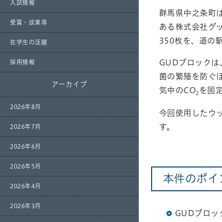
入試情報
群馬県中之条町
受賞・成果等
ある株式会社グ
350枚を、道の
在学生の活躍
GUDブロック
採用情報
菌の繁殖を防ぐ
アーカイブ
気中のCO
を固
2
2026年8月
今回使用したウ
す。
2026年7月
2026年6月
2026年5月
本件のポイ
2026年4月
2026年3月
GUDブロッ