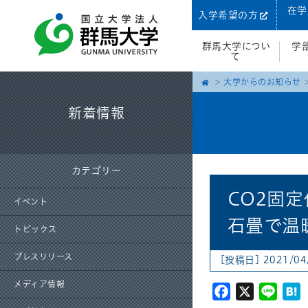
在学
入学希望の方
群馬大学につい
学
て
大学からのお知らせ
新着情報
カテゴリー
CO2固
イベント
石畳で温
トピックス
プレスリリース
[投稿日] 2021/04
メディア情報
Facebook
X
Line
H