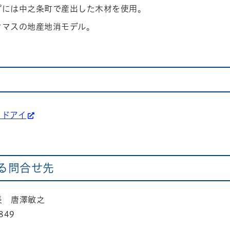
プには中之条町で産出した木材を使用。
オマスの地産地消モデル。
ッドアイ
る問合せ先
長 唐澤敏之
849