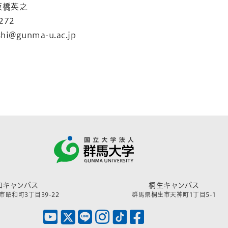
授 板橋英之
272
hi@gunma-u.ac.jp
和キャンパス
桐生キャンパス
昭和町3丁目39-22
群馬県桐生市天神町1丁目5-1