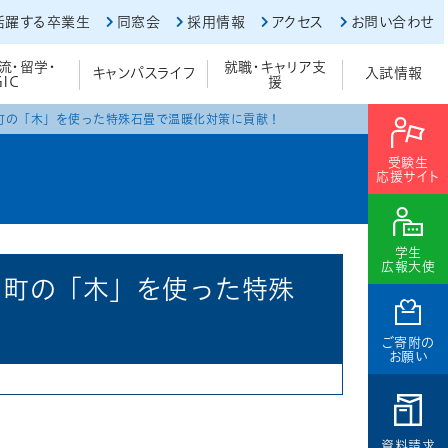
活躍する卒業生
同窓会
採用情報
アクセス
お問い合わせ
流・留学・
就職・キャリア支
キャンパスライフ
入試情報
GIC
援
 町の「木」を使った特殊石畳で温暖化対策に貢献！
受験生
応援サイト
学生
広報大使
 町の「木」を使った特殊
ご寄附の
お願い
資料請求