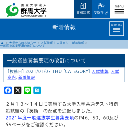
menu
資料請求
受験生
submenu
新着情報
大学からのお知らせ
入試情報
|
入試案内
|
新着情報
一般選抜募集要項の改訂について
一般選抜募集要項の改訂について
[投稿日] 2021/01/07 THU
[CATEGORY]
入試情報
,
入試
案内
,
新着情報
Facebook
X
Line
Hatena
２月１３～１４日に実施する大学入学共通テスト特例
追試験の「英語」の配点を追記しました。
2021年度一般選抜学生募集要項
のP46、50、60及び
65ページをご確認ください。