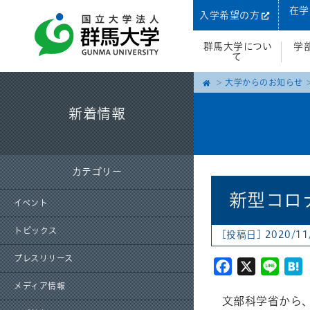
在学
入学希望の方
群馬大学につい
学
て
大学からのお知らせ
新着情報
カテゴリー
新型コロ
イベント
トピックス
[投稿日] 2020/11
プレスリリース
Facebook
X
Line
H
メディア情報
文部科学省から