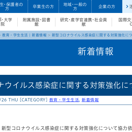
生・保護者の
地域・一般の
卒業生の方
企業の方
方
方
部・大学
附属施設・図書
研究・産学官連携・社会貢
国際交
院
館
献
教育・学生生活
|
新着情報
新型コロナウイルス感染症に関する対策強化に
新着情報
ナウイルス感染症に関する対策強化に
/26 THU
[CATEGORY]
教育・学生生活
,
新着情報
atena
、新型コロナウイルス感染症に関する対策強化について協力