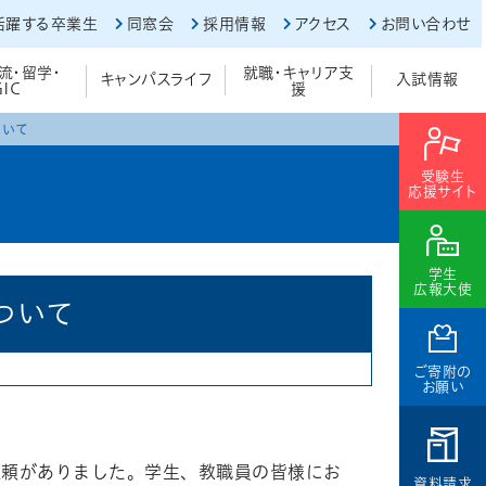
活躍する卒業生
同窓会
採用情報
アクセス
お問い合わせ
流・留学・
就職・キャリア支
キャンパスライフ
入試情報
GIC
援
ついて
受験生
応援サイト
学生
広報大使
ついて
ご寄附の
お願い
依頼がありました。学生、教職員の皆様にお
資料請求