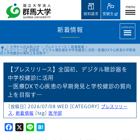
menu
資料請求
受験生
submenu
新着情報
大学からのお知らせ
プレスリリース
|
新着情報
【プレスリリース】全国初、デジタル聴診器を中学校健診に活用
―医療DXで心疾患の早期発
見と学校健診の質向上を目指す―
【プレスリリース】全国初、デジタル聴診器を
中学校健診に活用
―医療DXで心疾患の早期発見と学校健診の質向
上を目指す―
[投稿日] 2026/07/08 WED
[CATEGORY]
プレスリリー
ス
,
新着情報
[tag]
医学部
Facebook
X
Line
Hatena