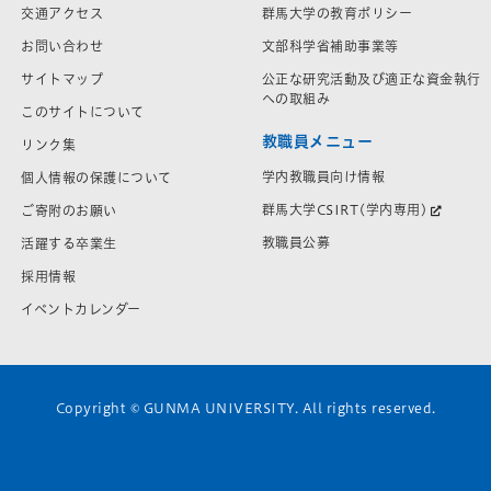
交通アクセス
群馬大学の教育ポリシー
お問い合わせ
文部科学省補助事業等
サイトマップ
公正な研究活動及び適正な資金執行
への取組み
このサイトについて
教職員メニュー
リンク集
学内教職員向け情報
個人情報の保護について
群馬大学CSIRT(学内専用)
ご寄附のお願い
教職員公募
活躍する卒業生
採用情報
イベントカレンダー
Copyright © GUNMA UNIVERSITY. All rights reserved.