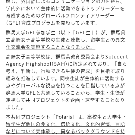
解し、外国語によるコミュニケーション能力を持ち、
学内外において主体的に活動できるトップリーダーを
育成するためのグローバルフロンティアリーダー
(GFL)育成プログラムを開設しています。
群馬大学GFL参加学生（以下「GFL生」）が、群馬県
立高崎女子高等学校の生徒と連携し、留学生との異文
化交流会を実施することとなりました。
高崎女子高等学校は、群馬県教育委員会よりSutudent
Agency Highshool(SAH)に指定されており、「自ら
考え、判断し、行動できる生徒の育成」を目指す取り
組みを推進しています。同校生徒が主体的に活動する
点やグローバルな視点を持つことを目指している点が
群馬大学GFLと共通していることから、学生・生徒が
連携して共同プロジェクトを企画・運営することなり
ました。
本共同プロジェクト「Polaris」は、高校生と大学生・
留学生が他国の食文化、伝統文化、文化的習慣、言語
などについて実体験し、異なるバックグラウンドを持