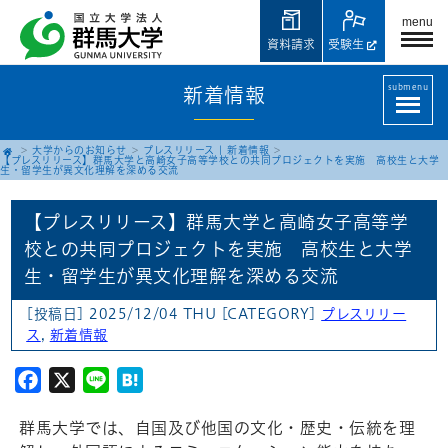
menu
資料請求
受験生
submenu
新着情報
大学からのお知らせ
プレスリリース
|
新着情報
【プレスリリース】群馬大学と高崎女子高等学校との共同プロジェクトを実施 高校生と大学
生・留学生が異文化理解を深める交流
【プレスリリース】群馬大学と高崎女子高等学
校との共同プロジェクトを実施 高校生と大学
生・留学生が異文化理解を深める交流
[投稿日] 2025/12/04 THU
[CATEGORY]
プレスリリー
ス
,
新着情報
Facebook
X
Line
Hatena
群馬大学では、自国及び他国の文化・歴史・伝統を理