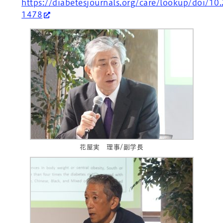
https://diabetesjournals.org/care/lookup/doi/10
1478
花屋実 理事/副学長