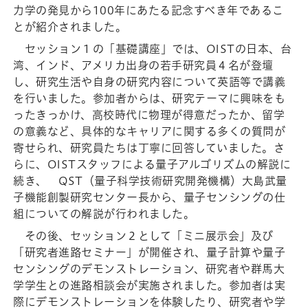
力学の発見から100年にあたる記念すべき年であるこ
とが紹介されました。
セッション１の「基礎講座」では、OISTの日本、台
湾、インド、アメリカ出身の若手研究員４名が登壇
し、研究生活や自身の研究内容について英語等で講義
を行いました。参加者からは、研究テーマに興味をも
ったきっかけ、高校時代に物理が得意だったか、留学
の意義など、具体的なキャリアに関する多くの質問が
寄せられ、研究員たちは丁寧に回答していました。さ
らに、OISTスタッフによる量子アルゴリズムの解説に
続き、 QST（量子科学技術研究開発機構）大島武量
子機能創製研究センター長から、量子センシングの仕
組についての解説が行われました。
その後、セッション２として「ミニ展示会」及び
「研究者進路セミナー」が開催され、量子計算や量子
センシングのデモンストレーション、研究者や群馬大
学学生との進路相談会が実施されました。参加者は実
際にデモンストレーションを体験したり、研究者や学