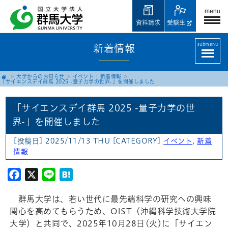
menu
資料請求
受験生
submenu
新着情報
大学からのお知らせ
イベント
|
新着情報
「サイエンスデイ群馬 2025 -量子力学の世界-」を開催しました
「サイエンスデイ群馬 2025 -量子力学の世
界-」を開催しました
[投稿日] 2025/11/13 THU
[CATEGORY]
イベント
,
新着
情報
Facebook
X
Line
Hatena
群馬大学は、若い世代に最先端科学の研究への興味
関心を高めてもらうため、OIST（沖縄科学技術大学院
大学）と共同で、2025年10月28日(火)に「サイエン