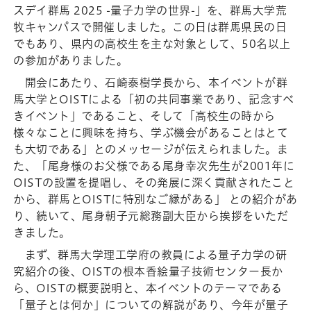
スデイ群馬 2025 -量子力学の世界-」を、群馬大学荒
牧キャンパスで開催しました。この日は群馬県民の日
でもあり、県内の高校生を主な対象として、50名以上
の参加がありました。
開会にあたり、石崎泰樹学長から、本イベントが群
馬大学とOISTによる「初の共同事業であり、記念すべ
きイベント」であること、そして「高校生の時から
様々なことに興味を持ち、学ぶ機会があることはとて
も大切である」とのメッセージが伝えられました。ま
た、「尾身様のお父様である尾身幸次先生が2001年に
OISTの設置を提唱し、その発展に深く貢献されたこと
から、群馬とOISTに特別なご縁がある」 との紹介があ
り、続いて、尾身朝子元総務副大臣から挨拶をいただ
きました。
まず、群馬大学理工学府の教員による量子力学の研
究紹介の後、OISTの根本香絵量子技術センター長か
ら、OISTの概要説明と、本イベントのテーマである
「量子とは何か」についての解説があり、今年が量子