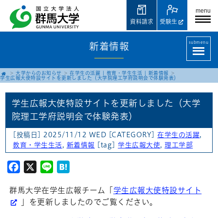
menu
資料請求
受験生
submenu
新着情報
大学からのお知らせ
在学生の活躍
|
教育・学生生活
|
新着情報
学生広報大使特設サイトを更新しました（大学院理工学府説明会で体験発表）
学生広報大使特設サイトを更新しました（大学
院理工学府説明会で体験発表）
[投稿日] 2025/11/12 WED
[CATEGORY]
在学生の活躍
,
教育・学生生活
,
新着情報
[tag]
学生広報大使
,
理工学部
Facebook
X
Line
Hatena
群馬大学在学生広報チーム「
学生広報大使特設サイト
」を更新しましたのでご覧ください。