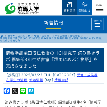
menu
資料請求
受験生
submenu
新着情報
大学からのお知らせ
受賞・成果等
|
在学生の活躍
|
新着情報
情報学部柴田博仁教授のHCI研究室 読み書きラボ 編集部3期生が書籍『群馬にめぶく物語』
を完成させました
情報学部柴田博仁教授のHCI研究室 読み書きラ
ボ 編集部3期生が書籍『群馬にめぶく物語』を
完成させました
[投稿日] 2025/03/27 THU
[CATEGORY]
受賞・成果等
,
在学生の活躍
,
新着情報
[tag]
情報学部
Facebook
X
Line
Hatena
読み書きラボ (柴田博仁教授) 編集部3期生4名 (情報学