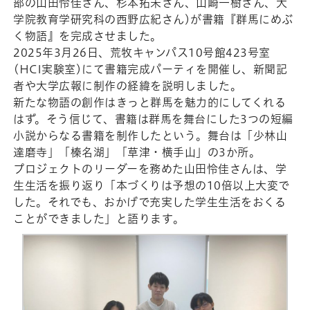
部の山田怜佳さん、杉本拓未さん、山崎一樹さん、大
学院
教育学研究科の西野広紀さん)が書籍『群馬にめぶ
く物語』を完成させました。
2025年3月2
6日、荒牧キャンパス10号館423号室
(HCI実験室)にて書籍完成パーティを開催し、新聞記
者や大学広報に制作の経緯
を説明しました。
新たな物語の創作はきっと群馬を魅力的にしてくれる
はず。そう信
じて、書籍は群馬を舞台にした3つの短編
小説からなる書籍を制作
したという。舞台は「少林山
達磨寺」「榛名湖」「草津・横手山」
の3か所。
プロジェクトのリーダーを務めた山田怜佳さんは、学
生生活を振
り返り「本づくりは予想の10倍以上大変で
した。それでも、
おかげで充実した学生生活をおくる
ことができました」と語ります
。