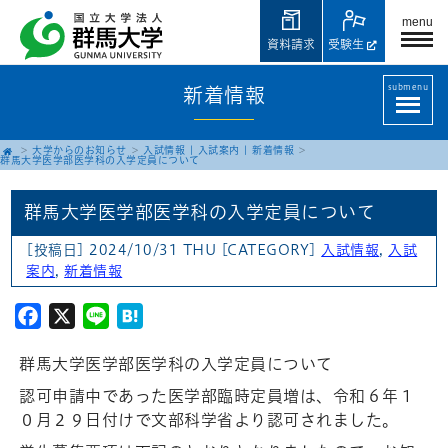
menu
資料請求
受験生
submenu
新着情報
大学からのお知らせ
入試情報
|
入試案内
|
新着情報
群馬大学医学部医学科の入学定員について
群馬大学医学部医学科の入学定員について
[投稿日] 2024/10/31 THU
[CATEGORY]
入試情報
,
入試
案内
,
新着情報
Facebook
X
Line
Hatena
群馬大学医学部医学科の入学定員について
認可申請中であった医学部臨時定員増は、令和６年１
０月２９日付けで文部科学省より認可されました。